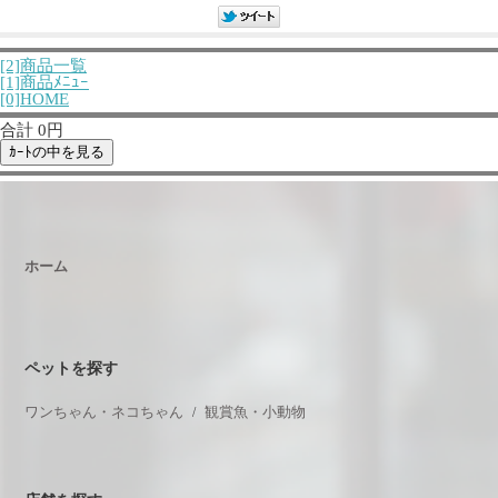
[2]商品一覧
[1]商品ﾒﾆｭｰ
[0]HOME
合計 0円
ホーム
ペットを探す
ワンちゃん・ネコちゃん
観賞魚・小動物