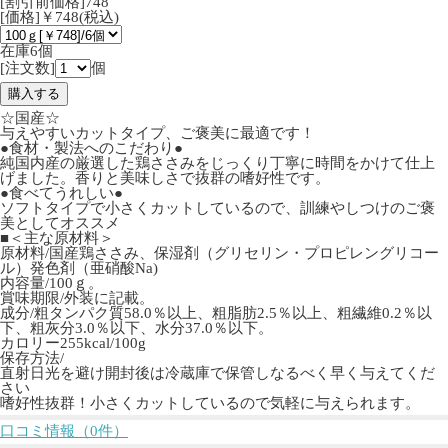
[割引前価格]748
[価格]￥748(税込)
在庫6個
[注文数]
個
☆国産☆
与えやすいカットタイプ、ご褒美に最適です！
●食材・製法へのこだわり●
純国内産の厳選した鶏ささみをじっくり丁寧に時間をかけて仕上
げました。香りと美味しさで抜群の嗜好性です。
●食べてうれしい●
ソフトタイプで小さくカットしているので、訓練やしつけのご褒
美としてオススメ
■＜主な原材料＞
原材料/国産鶏ささみ、保湿剤（グリセリン・プロピレングリコー
ル）発色剤（亜硝酸Na)
内容量/100ｇ。
賞味期限/外装に記載。
成分/粗タンパク質58.0％以上、粗脂肪2.5％以上、粗繊維0.2％以
下、粗灰分3.0％以下、水分37.0％以下。
カロリー255kcal/100g
保存方法/
直射日光を避け開封後は冷蔵庫で保管しなるべく早く与えてくだ
さい
嗜好性抜群！小さくカットしているので気軽に与えられます。
口コミ情報（0件）