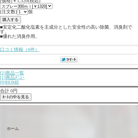
[価格]￥1,320(税込)
[注文数]
個
■安定化二酸化塩素を主成分とした安全性の高い除菌、消臭剤で
す。
■優れた消臭作用。
口コミ情報（0件）
[2]商品一覧
[1]商品ﾒﾆｭｰ
[0]HOME
合計 0円
ホーム