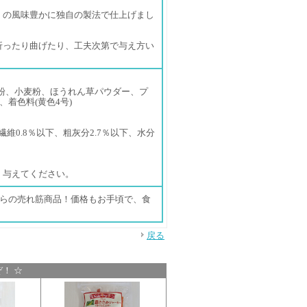
」の風味豊かに独自の製法で仕上げまし
折ったり曲げたり、工夫次第で与え方い
粉、小麦粉、ほうれん草パウダー、プ
着色料(黄色4号)
繊維0.8％以下、粗灰分2.7％以下、水分
く与えてください。
からの売れ筋商品！価格もお手頃で、食
戻る
！ ☆