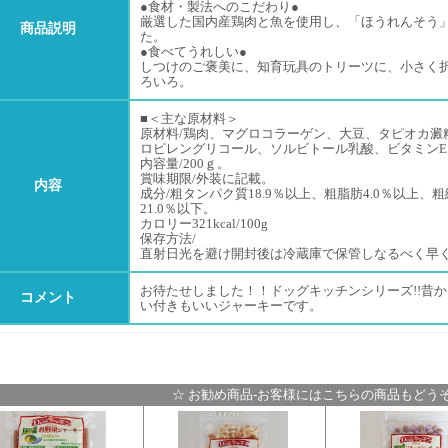
●食材・製法へのこだわり●
厳選した国内産鶏肉と魚を使用し、「ほうれんそう
商品説明
た。
●食べてうれしい●
しつけのご褒美に、知育玩具のトリーツに、小さく
ろいろ。
■＜主な原材料＞
原材料/鶏肉、マグロコラーゲン、大豆、タピオカ澱
ロピレングリコール、ソルビトール乳酸、ビタミンE、
内容量/200ｇ。
賞味期限/外装に記載。
内容
成分/粗タンパク質18.9％以上、粗脂肪4.0％以上、粗
21.0％以下。
カロリー321kcal/100g
保存方法/
直射日光を避け開封後は冷蔵庫で保管しなるべく早
お待たせしました！！ドッグキッチンシリーズ!!昔
コメント
い付きもいいジャーキーです。
☆ お勧め商品-お客様にはこちらの商品もどうぞ