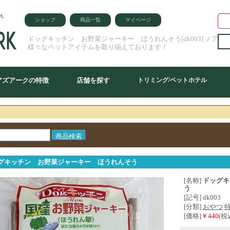
ショップ
商品一覧
マイページ
ドッグキッチン お野菜ジャーキー ほうれんそう[dk003] ノアズ
様々なペットアイテムを取り揃えております！
アズアークの特徴
店舗を探す
トリミング/ペットホテル
グキッチン お野菜ジャーキー ほうれんそう
[名称]
ドッグキ
う
[記号] dk003
[分類]
おやつ
[価格]
￥440
(税