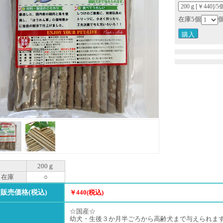
在庫5個
200ｇ
在庫
○
販売価格(税込)
￥440(税込)
☆国産☆
幼犬・生後３か月半ごろから高齢犬まで与えられま