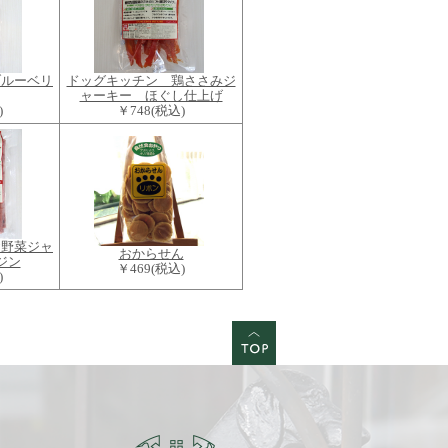
ブルーベリ
ドッグキッチン 鶏ささみジ
ャーキー ほぐし仕上げ
)
￥748
(税込)
お野菜ジャ
おからせん
ジン
￥469
(税込)
)