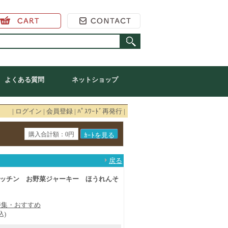
アーク オンラインショップ
よくある質問
ネットショップ
|
ログイン
|
会員登録
|
ﾊﾟｽﾜｰﾄﾞ再発行
|
購入合計額：0円
戻る
ッチン お野菜ジャーキー ほうれんそ
特集・おすすめ
込)