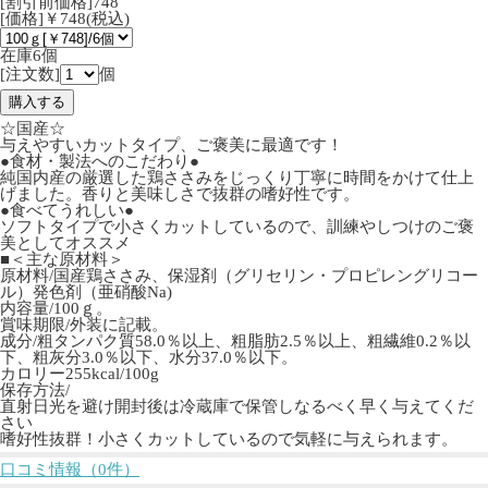
[割引前価格]748
[価格]￥748(税込)
在庫6個
[注文数]
個
☆国産☆
与えやすいカットタイプ、ご褒美に最適です！
●食材・製法へのこだわり●
純国内産の厳選した鶏ささみをじっくり丁寧に時間をかけて仕上
げました。香りと美味しさで抜群の嗜好性です。
●食べてうれしい●
ソフトタイプで小さくカットしているので、訓練やしつけのご褒
美としてオススメ
■＜主な原材料＞
原材料/国産鶏ささみ、保湿剤（グリセリン・プロピレングリコー
ル）発色剤（亜硝酸Na)
内容量/100ｇ。
賞味期限/外装に記載。
成分/粗タンパク質58.0％以上、粗脂肪2.5％以上、粗繊維0.2％以
下、粗灰分3.0％以下、水分37.0％以下。
カロリー255kcal/100g
保存方法/
直射日光を避け開封後は冷蔵庫で保管しなるべく早く与えてくだ
さい
嗜好性抜群！小さくカットしているので気軽に与えられます。
口コミ情報（0件）