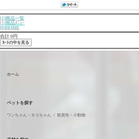
[2]商品一覧
[1]商品ﾒﾆｭｰ
[0]HOME
合計 0円
ホーム
ペットを探す
ワンちゃん・ネコちゃん
観賞魚・小動物