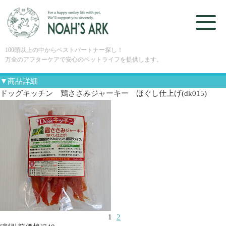
100頭以上の中からベストパートナー探し！
万全のアフターケアで安心のペットライフを提供します。
▼商品詳細
ドッグキッチン 鶏ささみジャーキー ほぐし仕上げ(dk015)
1
2