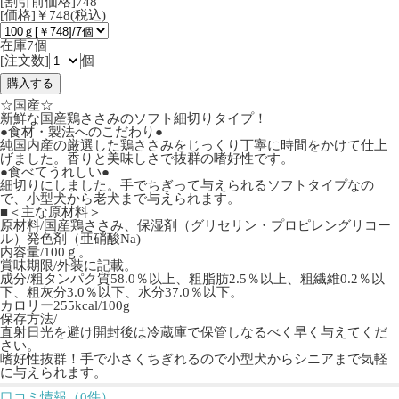
[割引前価格]748
[価格]￥748(税込)
在庫7個
[注文数]
個
☆国産☆
新鮮な国産鶏ささみのソフト細切りタイプ！
●食材・製法へのこだわり●
純国内産の厳選した鶏ささみをじっくり丁寧に時間をかけて仕上
げました。香りと美味しさで抜群の嗜好性です。
●食べてうれしい●
細切りにしました。手でちぎって与えられるソフトタイプなの
で、小型犬から老犬まで与えられます。
■＜主な原材料＞
原材料/国産鶏ささみ、保湿剤（グリセリン・プロピレングリコー
ル）発色剤（亜硝酸Na)
内容量/100ｇ。
賞味期限/外装に記載。
成分/粗タンパク質58.0％以上、粗脂肪2.5％以上、粗繊維0.2％以
下、粗灰分3.0％以下、水分37.0％以下。
カロリー255kcal/100g
保存方法/
直射日光を避け開封後は冷蔵庫で保管しなるべく早く与えてくだ
さい。
嗜好性抜群！手で小さくちぎれるので小型犬からシニアまで気軽
に与えられます。
口コミ情報（0件）