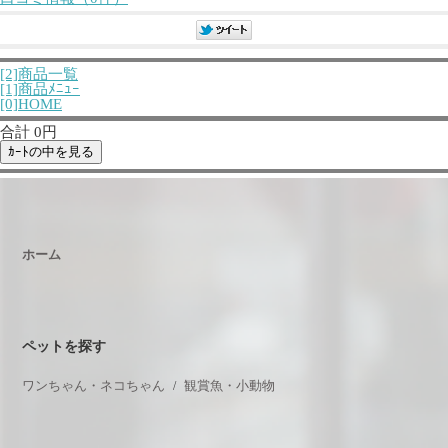
[2]商品一覧
[1]商品ﾒﾆｭｰ
[0]HOME
合計 0円
ホーム
ペットを探す
ワンちゃん・ネコちゃん
観賞魚・小動物