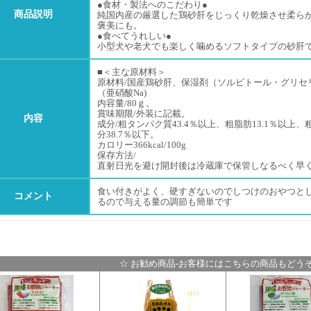
●食材・製法へのこだわり●
商品説明
純国内産の厳選した鶏砂肝をじっくり乾燥させ柔ら
褒美にも。
●食べてうれしい●
小型犬や老犬でも楽しく噛めるソフトタイプの砂肝
■＜主な原材料＞
原材料/国産鶏砂肝、保湿剤（ソルビトール・グリセ
（亜硝酸Na)
内容量/80ｇ。
賞味期限/外装に記載。
内容
成分/粗タンパク質43.4％以上、粗脂肪13.1％以上、
分38.7％以下。
カロリー366kcal/100g
保存方法/
直射日光を避け開封後は冷蔵庫で保管しなるべく早
食い付きがよく、硬すぎないのでしつけのおやつと
コメント
るので与える量の調節も簡単です
☆ お勧め商品-お客様にはこちらの商品もどうぞ