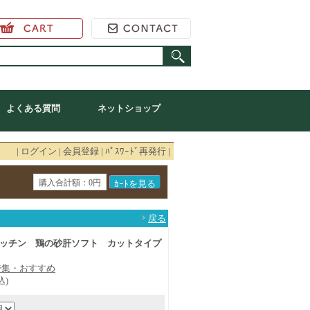
ーク オンラインショップ
よくある質問
ネットショップ
|
ログイン
|
会員登録
|
ﾊﾟｽﾜｰﾄﾞ再発行
|
購入合計額：0円
戻る
ッチン 鶏の砂肝ソフト カットタイプ
特集・おすすめ
込)