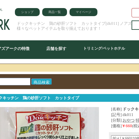
ショップ
商品一覧
マイページ
ドックキッチン 鶏の砂肝ソフト カットタイプ[dk011] ノアズア
様々なペットアイテムを取り揃えております！
アズアークの特徴
店舗を探す
トリミング/ペットホテル
クキッチン 鶏の砂肝ソフト カットタイプ
[名称]
ドックキ
[記号] dk011
[分類]
おやつ
[価格]
￥660
(税