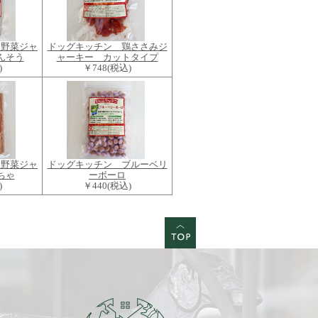
お野菜ジャ
ドッグキッチン 鶏ささみジ
んそう
ャーキー カットタイプ
)
￥748
(税込)
お野菜ジャ
ドッグキッチン ブルーベリ
ちゃ
ーボーロ
)
￥440
(税込)