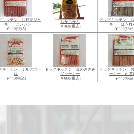
グキッチン お野菜ジャ
ドッグキッチン 
おからせん
ーキー ニンジン
ーキー ほうれ
￥469
(税込)
￥440
(税込)
￥440
(税込
グキッチン ミルクボー
ドックキッチン 金のささみ
ドッグキッチン 
ロ
ジャーキー
ーキー かぼ
￥440
(税込)
￥660
(税込)
￥440
(税込