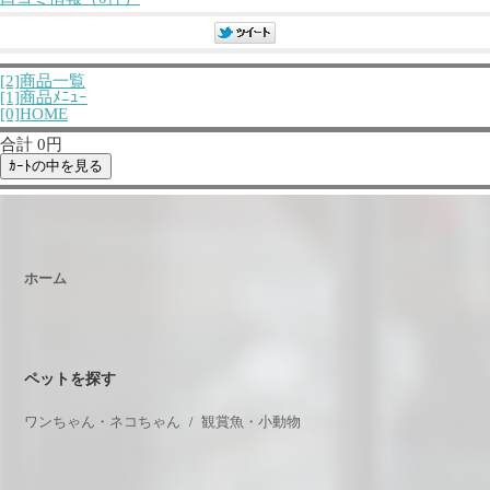
[2]商品一覧
[1]商品ﾒﾆｭｰ
[0]HOME
合計 0円
ホーム
ペットを探す
ワンちゃん・ネコちゃん
観賞魚・小動物