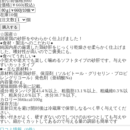
[割引前価格]660
[価格]￥660(税込)
在庫10個
[注文数]
個
☆国産☆
国産鶏の砂肝をやわらかく仕上げました！
●食材・製法へのこだわり●
純国内産の厳選した鶏砂肝をじっくり乾燥させ柔らかく仕上げま
した。嗜好性が高いのでご褒美にも。
●食べてうれしい●
小型犬や老犬でも楽しく噛めるソフトタイプの砂肝です。与えや
すいカットタイプ
■＜主な原材料＞
原材料/国産鶏砂肝、保湿剤（ソルビトール・グリセリン・プロピ
レングリコール）発色剤（亜硝酸Na)
内容量/80ｇ。
賞味期限/外装に記載。
成分/粗タンパク質43.4％以上、粗脂肪13.1％以上、粗繊維0.3％以
下、粗灰分2.0％以下、水分38.7％以下。
カロリー366kcal/100g
保存方法/
直射日光を避け開封後は冷蔵庫で保管しなるべく早く与えてくだ
さい。
食い付きがよく、硬すぎないのでしつけのおやつとしても与えや
すい。細かくカットしてあるので与える量の調節も簡単です
口コミ情報（0件）