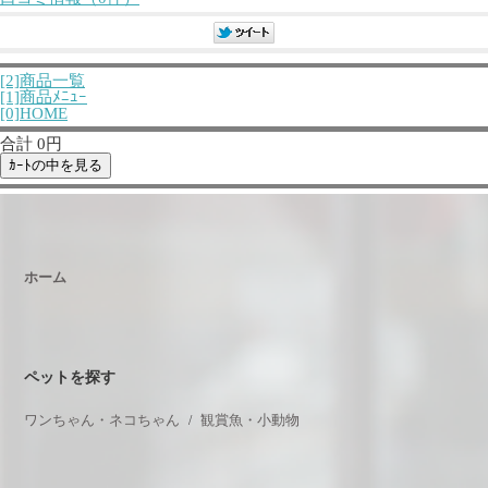
[2]商品一覧
[1]商品ﾒﾆｭｰ
[0]HOME
合計 0円
ホーム
ペットを探す
ワンちゃん・ネコちゃん
観賞魚・小動物