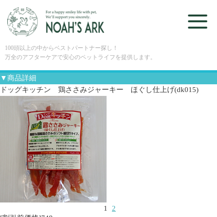
100頭以上の中からベストパートナー探し！
万全のアフターケアで安心のペットライフを提供します。
▼商品詳細
ドッグキッチン 鶏ささみジャーキー ほぐし仕上げ(dk015)
1
2