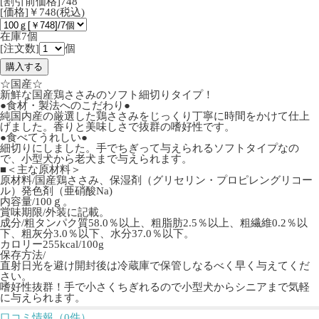
[割引前価格]748
[価格]￥748(税込)
在庫7個
[注文数]
個
☆国産☆
新鮮な国産鶏ささみのソフト細切りタイプ！
●食材・製法へのこだわり●
純国内産の厳選した鶏ささみをじっくり丁寧に時間をかけて仕上
げました。香りと美味しさで抜群の嗜好性です。
●食べてうれしい●
細切りにしました。手でちぎって与えられるソフトタイプなの
で、小型犬から老犬まで与えられます。
■＜主な原材料＞
原材料/国産鶏ささみ、保湿剤（グリセリン・プロピレングリコー
ル）発色剤（亜硝酸Na)
内容量/100ｇ。
賞味期限/外装に記載。
成分/粗タンパク質58.0％以上、粗脂肪2.5％以上、粗繊維0.2％以
下、粗灰分3.0％以下、水分37.0％以下。
カロリー255kcal/100g
保存方法/
直射日光を避け開封後は冷蔵庫で保管しなるべく早く与えてくだ
さい。
嗜好性抜群！手で小さくちぎれるので小型犬からシニアまで気軽
に与えられます。
口コミ情報（0件）