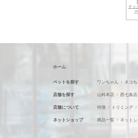
ドッ
ホーム
ペットを探す
ワンちゃん
ネコち
店舗を探す
山科本店
西七条店
店舗について
特徴
トリミング
ネットショップ
商品一覧
ネットシ