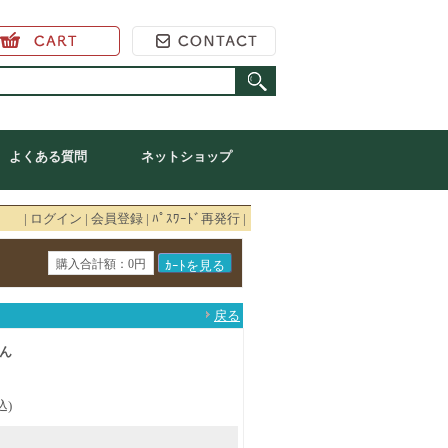
よくある質問
ネットショップ
|
ログイン
|
会員登録
|
ﾊﾟｽﾜｰﾄﾞ再発行
|
購入合計額：0円
戻る
ん
込)