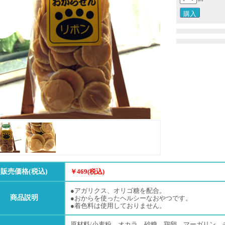
販売価格(税込)
￥469(税込)
●アガリクス、オリゴ糖を配合。
商品説明
●おからを使ったヘルシーなおやつです。
●着色料は使用しておりません。
原材料/小麦粉、オカラ、砂糖、鶏卵、マーガリン、