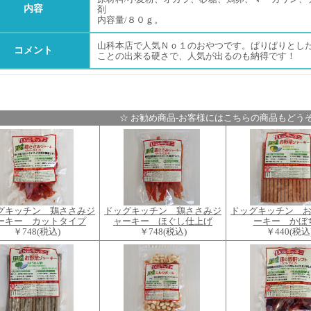
内容
剤
内容量/８０ｇ。
山科本店で人気Ｎｏ１のおやつです。ぱりぱりとし
コメント
ことの出来る硬さで、人気が出るのも納得です！
☆ お勧め商品-お客様にはこちらの商品もどうぞ
グキッチン 鶏ささみジ
ドッグキッチン 鶏ささみジ
ドッグキッチン 
ーキー カットタイプ
ャーキー ほぐし仕上げ
ーキー かぼ
￥748
(税込)
￥748
(税込)
￥440
(税込