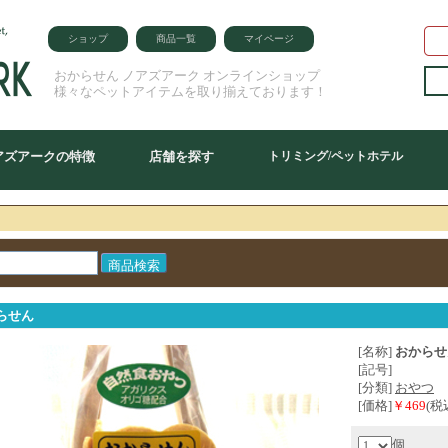
ショップ
商品一覧
マイページ
おからせん ノアズアーク オンラインショップ
様々なペットアイテムを取り揃えております！
アズアークの特徴
店舗を探す
トリミング/ペットホテル
らせん
[名称]
おからせ
[記号]
[分類]
おやつ
[価格]
￥469
(税
個