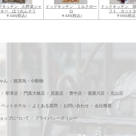
グキッチン お野菜ジャ
ドッグキッチン ミルクボー
ドックキッチン 
ーキー ほうれんそう
ロ
フト カット
￥440
(税込)
￥440
(税込)
￥660
(税込
ゃん
観賞魚・小動物
草津店
門真大橋店
箕面店
豊中店
寝屋川店
北山店
ペットホテル
よくある質問
お問い合わせ
会社概要
ョップについて
プライバシーポリシー