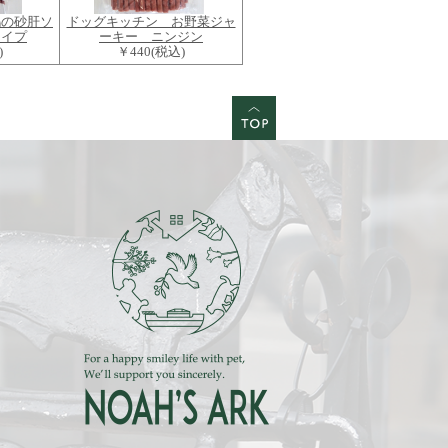
鶏の砂肝ソ
ドッグキッチン お野菜ジャ
タイプ
ーキー ニンジン
)
￥440
(税込)