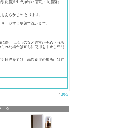
過酸化脂質生成抑制)・育毛・抗脂漏に
をあらかじめ とります。
ッサージする要領で洗います。
膚に傷、はれものなど異常が認められる
められた場合は直ちに使用を中止し専門
直射日光を避け、高温多湿の場所には置
戻る
！ ☆