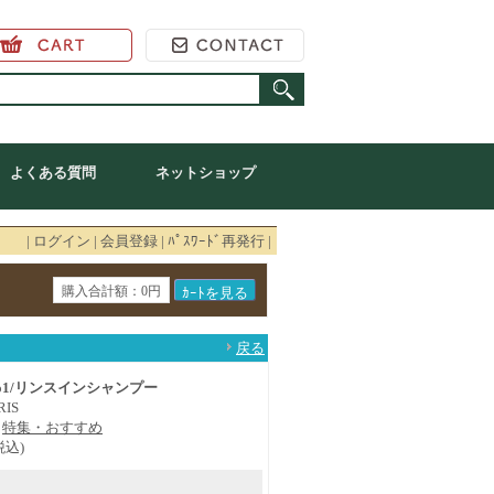
ンラインショップ
よくある質問
ネットショップ
|
ログイン
|
会員登録
|
ﾊﾟｽﾜｰﾄﾞ再発行
|
購入合計額：0円
戻る
o1/リンスインシャンプー
RIS
特集・おすすめ
税込)