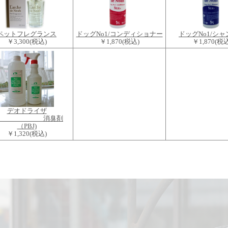
ペットフレグランス
ドッグNo1/コンディショナー
ドッグNo1/シ
￥3,300
(税込)
￥1,870
(税込)
￥1,870
(税込
デオドライザ
ー 消臭剤
（PBJ)
￥1,320
(税込)