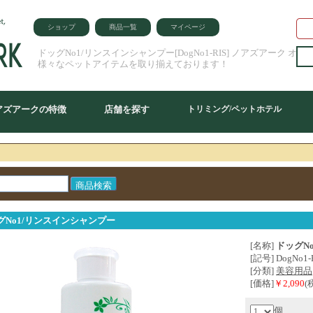
ショップ
商品一覧
マイページ
ドッグNo1/リンスインシャンプー[DogNo1-RIS] ノアズアーク オ
様々なペットアイテムを取り揃えております！
アズアークの特徴
店舗を探す
トリミング/ペットホテル
グNo1/リンスインシャンプー
[名称]
ドッグN
[記号] DogNo1-
[分類]
美容用品
[価格]
￥2,090
(
個