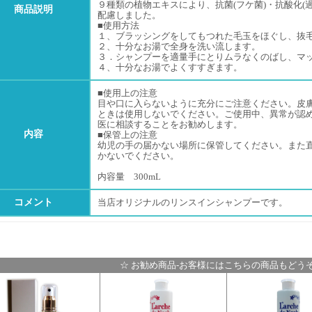
９種類の植物エキスにより、抗菌(フケ菌)・抗酸化(
商品説明
配慮しました。
■使用方法
１、ブラッシングをしてもつれた毛玉をほぐし、抜毛
２、十分なお湯で全身を洗い流します。
３．シャンプーを適量手にとりムラなくのばし、マ
４、十分なお湯でよくすすぎます。
■使用上の注意
目や口に入らないように充分にご注意ください。皮
ときは使用しないでください。ご使用中、異常が認
医に相談することをお勧めします。
内容
■保管上の注意
幼児の手の届かない場所に保管してください。また
かないでください。
内容量 300mL
コメント
当店オリジナルのリンスインシャンプーです。
☆ お勧め商品-お客様にはこちらの商品もどうぞ