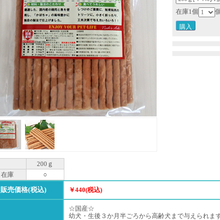
在庫1個
200ｇ
在庫
○
販売価格(税込)
￥440(税込)
☆国産☆
幼犬・生後３か月半ごろから高齢犬まで与えられま