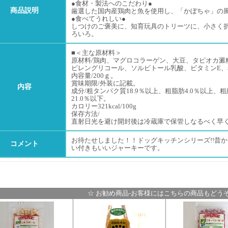
●食材・製法へのこだわり●
商品説明
厳選した国内産鶏肉と魚を使用し、「かぼちゃ」の
●食べてうれしい●
しつけのご褒美に、知育玩具のトリーツに、小さく
ろいろ。
■＜主な原材料＞
原材料/鶏肉、マグロコラーゲン、大豆、タピオカ澱
ピレングリコール、ソルビトール乳酸、ビタミンE、着
内容量/200ｇ。
賞味期限/外装に記載。
内容
成分/粗タンパク質18.9％以上、粗脂肪4.0％以上、粗
21.0％以下。
カロリー321kcal/100g
保存方法/
直射日光を避け開封後は冷蔵庫で保管しなるべく早
お待たせしました！！ドッグキッチンシリーズ!!昔
コメント
い付きもいいジャーキーです。
☆ お勧め商品-お客様にはこちらの商品もどうぞ