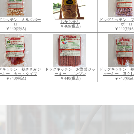
グキッチン ミルクボー
ドッグキッチン 
おからせん
ロ
ーボーロ
￥469
(税込)
￥440
(税込)
￥440
(税込
グキッチン 鶏ささみジ
ドッグキッチン お野菜ジャ
ドッグキッチン 
ーキー カットタイプ
ーキー ニンジン
ャーキー ほぐ
￥748
(税込)
￥440
(税込)
￥748
(税込