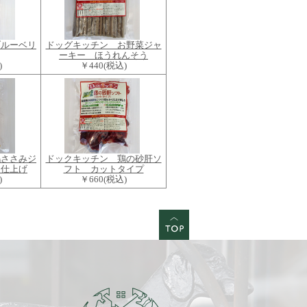
ブルーベリ
ドッグキッチン お野菜ジャ
ーキー ほうれんそう
)
￥440
(税込)
鶏ささみジ
ドックキッチン 鶏の砂肝ソ
し仕上げ
フト カットタイプ
)
￥660
(税込)