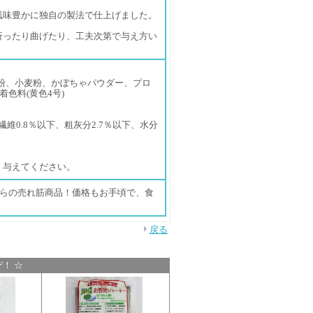
風味豊かに独自の製法で仕上げました。
折ったり曲げたり、工夫次第で与え方い
粉、小麦粉、かぼちゃパウダー、プロ
色料(黄色4号)
繊維0.8％以下、粗灰分2.7％以下、水分
く与えてください。
からの売れ筋商品！価格もお手頃で、食
戻る
！ ☆