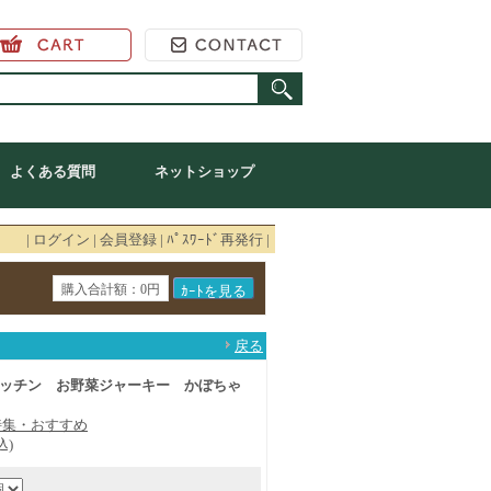
ク オンラインショップ
よくある質問
ネットショップ
|
ログイン
|
会員登録
|
ﾊﾟｽﾜｰﾄﾞ再発行
|
購入合計額：0円
戻る
ッチン お野菜ジャーキー かぼちゃ
特集・おすすめ
込)