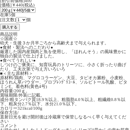
[割引前価格]400
[価格]￥440(税込)
在庫5個
[注文数]
個
商品説明
☆国産☆
幼犬・生後３か月半ごろから高齢犬まで与えられます。
●食材・製法へのこだわり●
厳選した国内産鶏肉と魚を使用し、「ほれんそう」の風味豊かに
独自の製法で仕上げました。
●食べてうれしい●
しつけのご褒美に、知育玩具のトリーツに、小さく折ったり曲げ
たり、工夫次第で与え方いろいろ
■＜主な原材料＞
原材料/鶏肉、マグロコラーゲン、大豆、タピオカ澱粉、小麦粉、
ほうれん草パウダー、プロプﾚﾝｸﾞﾘｺｰﾙ、ソルビトール乳酸、ビタ
ミンE、着色料(黄色4号)
内容量/200ｇ。
賞味期限/外装に記載。
成分/粗タンパク質18.9％以上、粗脂肪4.0％以上、粗繊維0.8％以
下、粗灰分2.7％以下、水分21.0％以下。
カロリー321kcal/100g
保存方法/
直射日光を避け開封後は冷蔵庫で保管しなるべく早く与えてくだ
さい
コメント
お待たせしました！！ドッグキッチンシリーズ!!昔からの売れ筋商