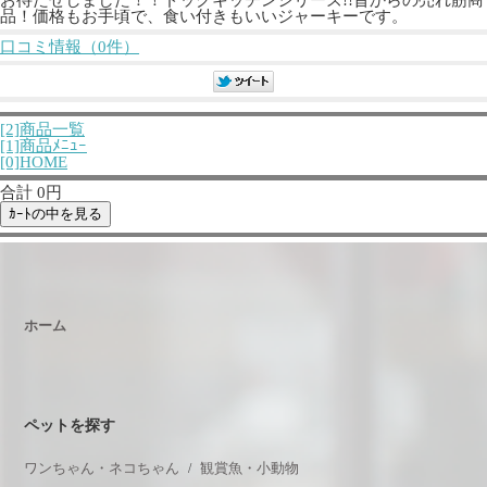
品！価格もお手頃で、食い付きもいいジャーキーです。
口コミ情報（0件）
[2]商品一覧
[1]商品ﾒﾆｭｰ
[0]HOME
合計 0円
ホーム
ペットを探す
ワンちゃん・ネコちゃん
観賞魚・小動物