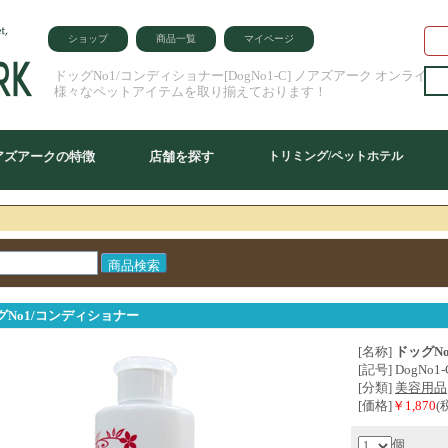
ショップ
商品一覧
マイページ
ドッグNo1/コンディショナー[DogNo1-C] ノアズアーク オンライ
様々なペットアイテムを取り揃えております！
アズアークの特徴
店舗を探す
トリミング/ペットホテル
グNo1/コンディショナー
[名称]
ドッグN
[記号] DogNo1-
[分類]
美容用品
[価格]
￥1,870
(
個