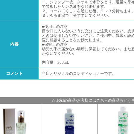
１、シャンプー後、タオルで水分をとり、適量を塗
で希釈したリンス液をなじませます。
２、コーム（くし）を通した後、２～３分待ちます
３．ぬるま湯で十分すすいでください。
■使用上の注意
目や口に入らないように充分にご注意ください。皮
ときは使用しないでください。ご使用中、異常が認
医に相談することをお勧めします。
内容
■保管上の注意
幼児の手の届かない場所に保管してください。また
かないでください。
内容量 300mL
コメント
当店オリジナルのコンディショナーです。
☆ お勧め商品-お客様にはこちらの商品もどうぞ