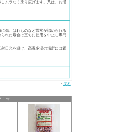
布しムラなく塗り広げます。又は、お湯
。
膚に傷、はれものなど異常が認められる
められた場合は直ちに使用を中止し専門
直射日光を避け、高温多湿の場所には置
戻る
！ ☆