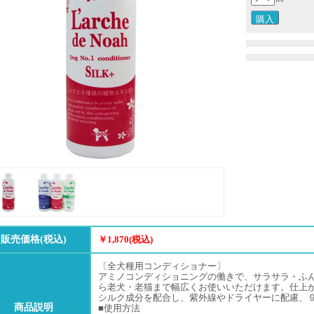
販売価格(税込)
￥1,870(税込)
〔全犬種用コンディショナー〕
アミノコンディショニングの働きで、サラサラ・ふ
ら老犬・老猫まで幅広くお使いいただけます。仕上
シルク成分を配合し、紫外線やドライヤーに配慮、
商品説明
■使用方法