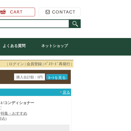
ンショップ
よくある質問
ネットショップ
|
ログイン
|
会員登録
|
ﾊﾟｽﾜｰﾄﾞ再発行
|
購入合計額：0円
戻る
o1/コンディショナー
C
特集・おすすめ
税込)