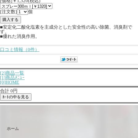
[価格]￥1,320(税込)
[注文数]
個
■安定化二酸化塩素を主成分とした安全性の高い除菌、消臭剤で
す。
■優れた消臭作用。
口コミ情報（0件）
[2]商品一覧
[1]商品ﾒﾆｭｰ
[0]HOME
合計 0円
ホーム