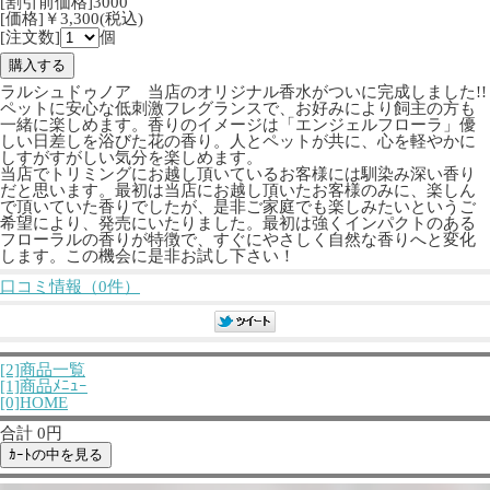
[割引前価格]3000
[価格]￥3,300(税込)
[注文数]
個
ラルシュドゥノア 当店のオリジナル香水がついに完成しました!!
ペットに安心な低刺激フレグランスで、お好みにより飼主の方も
一緒に楽しめます。香りのイメージは「エンジェルフローラ」優
しい日差しを浴びた花の香り。人とペットが共に、心を軽やかに
しすがすがしい気分を楽しめます。
当店でトリミングにお越し頂いているお客様には馴染み深い香り
だと思います。最初は当店にお越し頂いたお客様のみに、楽しん
で頂いていた香りでしたが、是非ご家庭でも楽しみたいというご
希望により、発売にいたりました。最初は強くインパクトのある
フローラルの香りが特徴で、すぐにやさしく自然な香りへと変化
します。この機会に是非お試し下さい！
口コミ情報（0件）
[2]商品一覧
[1]商品ﾒﾆｭｰ
[0]HOME
合計 0円