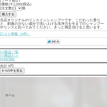
[ソート順]11
[価格]￥2,090(税込)
[注文数]
個
当店オリジナルのリンスインシャンプーです。こだわった香り
と、刺激の少ない成分で洗い上げる洗浄力を今までのシャンプー
やリンスと比べてみてください。きっと満足頂けると思います。
口コミ情報（0件）
[2]商品一覧
[1]商品ﾒﾆｭｰ
[0]HOME
合計 0円
ホーム