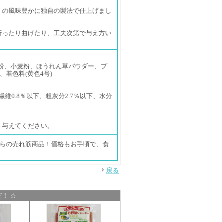
」の風味豊かに独自の製法で仕上げまし
折ったり曲げたり、工夫次第で与え方い
粉、小麦粉、ほうれん草パウダー、プ
着色料(黄色4号)
繊維0.8％以下、粗灰分2.7％以下、水分
く与えてください。
からの売れ筋商品！価格もお手頃で、食
戻る
！ ☆