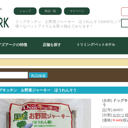
ショップ
商品一覧
マイページ
ドッグキッチン お野菜ジャーキー ほうれんそう[dk003] ノアズ
様々なペットアイテムを取り揃えております！
アズアークの特徴
店舗を探す
トリミング/ペットホテル
グキッチン お野菜ジャーキー ほうれんそう
[名称]
ドッグキ
う
[記号] dk003
[分類]
おやつ
[価格]
￥440
(税