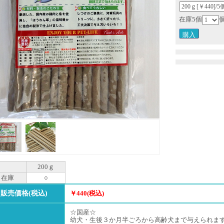
在庫5個
200ｇ
在庫
○
販売価格(税込)
￥440(税込)
☆国産☆
幼犬・生後３か月半ごろから高齢犬まで与えられま