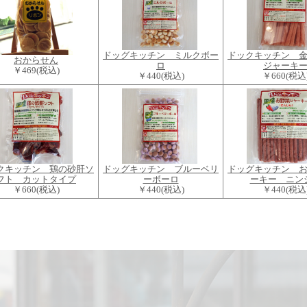
ドッグキッチン ミルクボー
ドックキッチン 
おからせん
ロ
ジャーキ
￥469
(税込)
￥440
(税込)
￥660
(税込
クキッチン 鶏の砂肝ソ
ドッグキッチン ブルーベリ
ドッグキッチン 
フト カットタイプ
ーボーロ
ーキー ニン
￥660
(税込)
￥440
(税込)
￥440
(税込