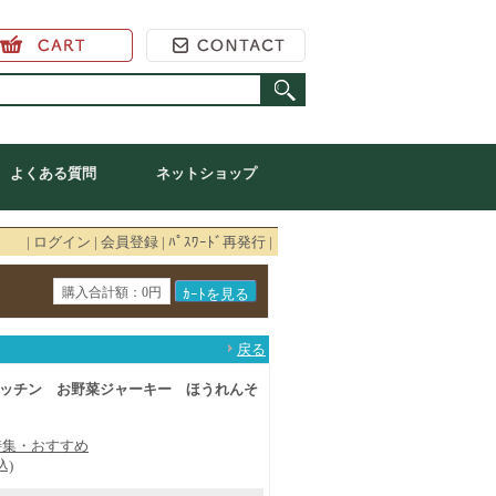
アーク オンラインショップ
よくある質問
ネットショップ
|
ログイン
|
会員登録
|
ﾊﾟｽﾜｰﾄﾞ再発行
|
購入合計額：0円
戻る
ッチン お野菜ジャーキー ほうれんそ
特集・おすすめ
込)