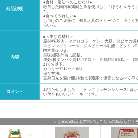
●食材・製法へのこだわり●
厳選した国内産鶏肉と魚を使用し、「ほうれんそう
商品説明
た。
●食べてうれしい●
しつけのご褒美に、知育玩具のトリーツに、小さく
ろいろ。
■＜主な原材料＞
原材料/鶏肉、マグロコラーゲン、大豆、タピオカ澱
ロピレングリコール、ソルビトール乳酸、ビタミンE、
内容量/200ｇ。
賞味期限/外装に記載。
内容
成分/粗タンパク質18.9％以上、粗脂肪4.0％以上、粗
21.0％以下。
カロリー321kcal/100g
保存方法/
直射日光を避け開封後は冷蔵庫で保管しなるべく早
お待たせしました！！ドッグキッチンシリーズ!!昔
コメント
い付きもいいジャーキーです。
☆ お勧め商品-お客様にはこちらの商品もどうぞ