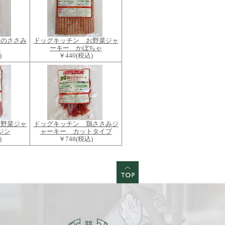
金のささみ
ドッグキッチン お野菜ジャ
ー
ーキー かぼちゃ
)
￥440
(税込)
お野菜ジャ
ドッグキッチン 鶏ささみジ
ジン
ャーキー カットタイプ
)
￥748
(税込)