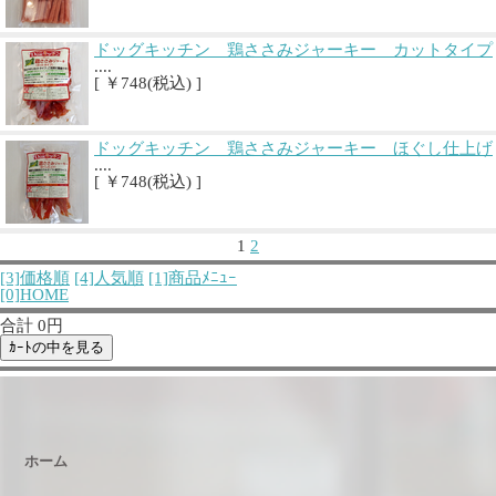
ドッグキッチン 鶏ささみジャーキー カットタイプ
....
[ ￥748(税込) ]
ドッグキッチン 鶏ささみジャーキー ほぐし仕上げ
....
[ ￥748(税込) ]
1
2
[3]価格順
[4]人気順
[1]商品ﾒﾆｭｰ
[0]HOME
合計 0円
ホーム