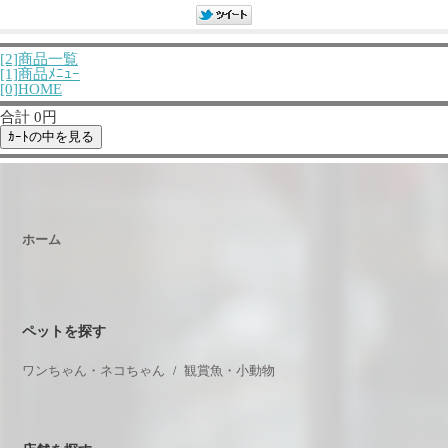
[2]商品一覧
[1]商品ﾒﾆｭｰ
[0]HOME
合計 0円
ホーム
ペットを探す
ワンちゃん・ネコちゃん
観賞魚・小動物