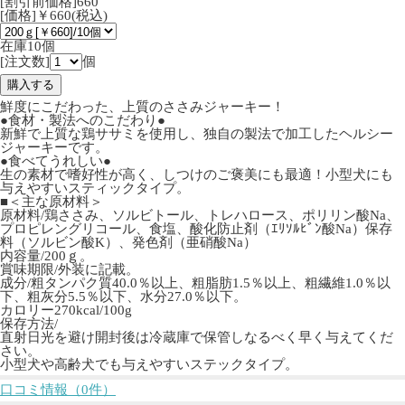
[割引前価格]660
[価格]￥660(税込)
在庫10個
[注文数]
個
鮮度にこだわった、上質のささみジャーキー！
●食材・製法へのこだわり●
新鮮で上質な鶏ササミを使用し、独自の製法で加工したヘルシー
ジャーキーです。
●食べてうれしい●
生の素材で嗜好性が高く、しつけのご褒美にも最適！小型犬にも
与えやすいスティックタイプ。
■＜主な原材料＞
原材料/鶏ささみ、ソルビトール、トレハロース、ポリリン酸Na、
プロピレングリコール、食塩、酸化防止剤（ｴﾘｿﾙﾋﾞﾝ酸Na）保存
料（ソルビン酸K）、発色剤（亜硝酸Na）
内容量/200ｇ。
賞味期限/外装に記載。
成分/粗タンパク質40.0％以上、粗脂肪1.5％以上、粗繊維1.0％以
下、粗灰分5.5％以下、水分27.0％以下。
カロリー270kcal/100g
保存方法/
直射日光を避け開封後は冷蔵庫で保管しなるべく早く与えてくだ
さい。
小型犬や高齢犬でも与えやすいステックタイプ。
口コミ情報（0件）