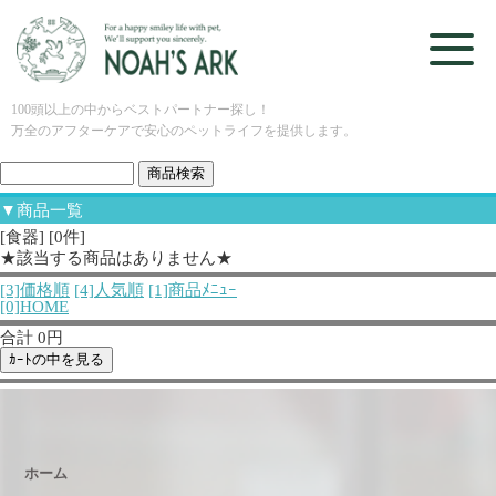
100頭以上の中からベストパートナー探し！
万全のアフターケアで安心のペットライフを提供します。
▼商品一覧
[食器] [0件]
★該当する商品はありません★
[3]価格順
[4]人気順
[1]商品ﾒﾆｭｰ
[0]HOME
合計 0円
ホーム