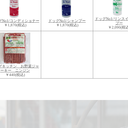
ドッグNo1/リンス
グNo1/コンディショナー
ドッグNo1/シャンプー
プー
￥1,870
(税込)
￥1,870
(税込)
￥2,090
(税込
グキッチン お野菜ジャ
ーキー ニンジン
￥440
(税込)