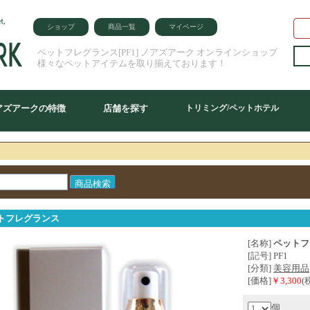
ショップ
商品一覧
マイページ
ペットフレグランス[PF1] ノアズアーク オンラインショップ
様々なペットアイテムを取り揃えております！
アズアークの特徴
店舗を探す
トリミング/ペットホテル
トフレグランス
[名称]
ペットフ
[記号] PF1
[分類]
美容用品
[価格]
￥3,300
(
個