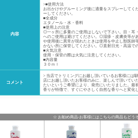
>■使用方法
お出かけやグルーミング後に適量をスプレーしてく
ーしてください。
■全成分
エタノール・水・香料
■使用上の注意
◎一ヶ所に多量のご使用はしないで下さい。目・耳
内容
へのご使用は避けてください。◎湿疹・皮膚炎等が
や使用後に異常が現れたときは使用を中止し獣医師
かない所に保管してください。◎直射日光・高温で
■火気注意
使用・保管の際は火気に注意してください。
■内容量
３０ｍｌ
> 当店でトリミングにお越し頂いているお客様には
店にお越し頂いたお客様のみに、楽しんで頂いてい
コメント
たいというご希望により、発売にいたりました。最
香りが特徴で、すぐにやさしく自然な香りへと変化
☆ お勧め商品-お客様にはこちらの商品もどうぞ