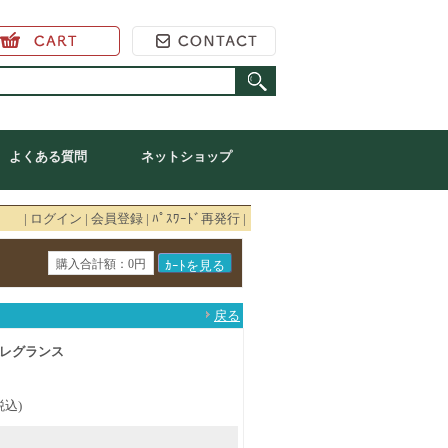
よくある質問
ネットショップ
|
ログイン
|
会員登録
|
ﾊﾟｽﾜｰﾄﾞ再発行
|
購入合計額：0円
戻る
レグランス
税込)