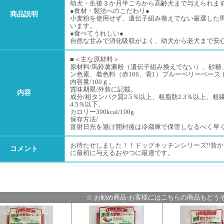
幼犬・生後３か月半ごろから高齢犬まで与えられま
●食材・製法へのこだわり●
商品説明
小麦粉を使用せず、遺伝子組み換えでない厳選した
います。
●食べてうれしい●
自然な甘みで消化吸収がよく、幼犬から老犬まで安
■＜主な原材料＞
原材料/馬鈴薯澱粉（遺伝子組み換えでない）、砂糖
ン色素、着色料（赤106、青1）ブルーベリーペース
内容量/100ｇ。
賞味期限/外装に記載。
内容
成分/粗タンパク質2.5％以上、粗脂肪2.3％以上、粗繊
4.5％以下。
カロリー390kcal/100g
保存方法/
直射日光を避け開封後は冷蔵庫で保管しなるべく早
お待たせしました！！ドッグキッチンシリーズ!!昔
コメント
に最初に与えるおやつに最適です。
☆ お勧め商品-お客様にはこちらの商品もどうぞ