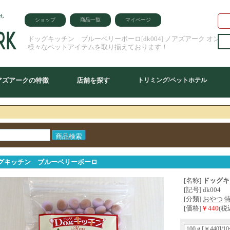
ショップ
商品一覧
マイページ
ドッグキッチン ブルーベリーボーロ[dk004] ノアズアーク オン
様々なペットアイテムを取り揃えております！
アズアークの特徴
店舗を探す
トリミング/ペットホテル
グキッチン ブルーベリーボーロ
[名称]
ドッグキ
[記号] dk004
[分類]
おやつ
[価格]
￥440
(税