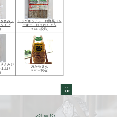
鶏ささみジ
ドッグキッチン お野菜ジャ
トタイプ
ーキー ほうれんそう
)
￥440
(税込)
鶏ささみジ
おからせん
し仕上げ
￥469
(税込)
)