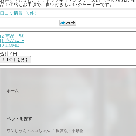
品！価格もお手頃で、食い付きもいいジャーキーです。
口コミ情報（0件）
[2]商品一覧
[1]商品ﾒﾆｭｰ
[0]HOME
合計 0円
ホーム
ペットを探す
ワンちゃん・ネコちゃん
観賞魚・小動物