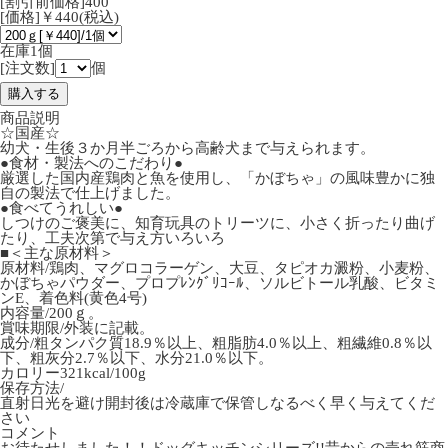
[割引前価格]400
[価格]￥440(税込)
在庫1個
[注文数]
個
商品説明
☆国産☆
幼犬・生後３か月半ごろから高齢犬まで与えられます。
●食材・製法へのこだわり●
厳選した国内産鶏肉と魚を使用し、「かぼちゃ」の風味豊かに独
自の製法で仕上げました。
●食べてうれしい●
しつけのご褒美に、知育玩具のトリーツに、小さく折ったり曲げ
たり、工夫次第で与え方いろいろ
■＜主な原材料＞
原材料/鶏肉、マグロコラーゲン、大豆、タピオカ澱粉、小麦粉、
かぼちゃパウダー、プロプﾚﾝｸﾞﾘｺｰﾙ、ソルビトール乳酸、ビタミ
ンE、着色料(黄色4号)
内容量/200ｇ。
賞味期限/外装に記載。
成分/粗タンパク質18.9％以上、粗脂肪4.0％以上、粗繊維0.8％以
下、粗灰分2.7％以下、水分21.0％以下。
カロリー321kcal/100g
保存方法/
直射日光を避け開封後は冷蔵庫で保管しなるべく早く与えてくだ
さい
コメント
お待たせしました！！ドッグキッチンシリーズ!!昔からの売れ筋商