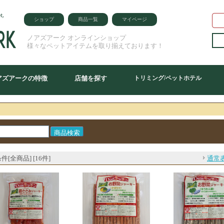
ショップ
商品一覧
マイページ
ノアズアーク オンラインショップ
様々なペットアイテムを取り揃えております！
アズアークの特徴
店舗を探す
トリミング/ペットホテル
件[全商品] [16件]
通常