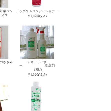
野菜ジャ
ドッグNo1/コンディショナー
んそう
￥1,870(税込)
のささみ
デオドライザ
ー 消臭剤
（PBJ)
￥1,320(税込)