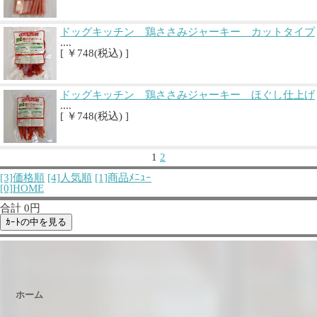
ドッグキッチン 鶏ささみジャーキー カットタイプ
....
[ ￥748(税込) ]
ドッグキッチン 鶏ささみジャーキー ほぐし仕上げ
....
[ ￥748(税込) ]
1
2
[3]価格順
[4]人気順
[1]商品ﾒﾆｭｰ
[0]HOME
合計 0円
ホーム