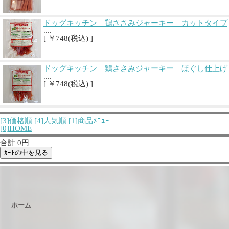
ドッグキッチン 鶏ささみジャーキー カットタイプ
....
[ ￥748(税込) ]
ドッグキッチン 鶏ささみジャーキー ほぐし仕上げ
....
[ ￥748(税込) ]
[3]価格順
[4]人気順
[1]商品ﾒﾆｭｰ
[0]HOME
合計 0円
ホーム