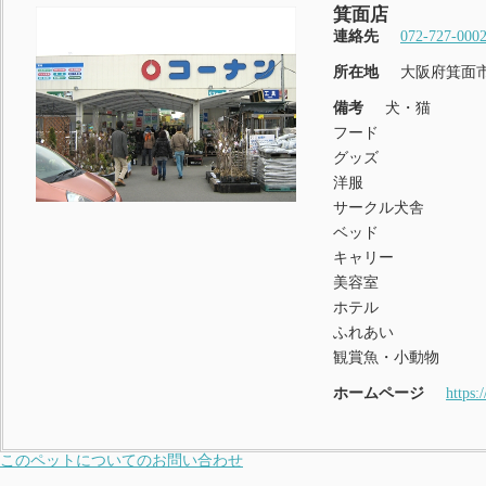
箕面店
連絡先
072-727-000
所在地
大阪府箕面市
備考
犬・猫
フード
グッズ
洋服
サークル犬舎
ベッド
キャリー
美容室
ホテル
ふれあい
観賞魚・小動物
ホームページ
https:
このペットについてのお問い合わせ