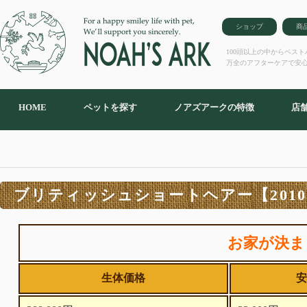
ショップ
商
100頭以上の中からベス
万全のアフターケアで安
HOME
ペットを探す
ノアズアークの特徴
店
ブリティッシュショートヘアー【20105
お家が決ま
生体価格