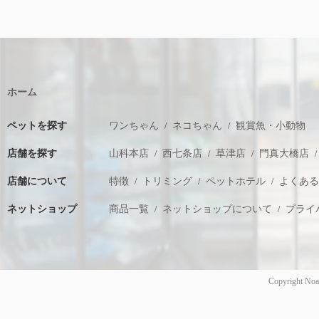
ホーム
ペットを探す
ワンちゃん
ネコちゃん
観賞魚・小動物
店舗を探す
山科本店
西七条店
草津店
門真大橋店
店舗について
特徴
トリミング
ペットホテル
よくあ
ネットショップ
商品一覧
ネットショップについて
プライ
Copyright Noa