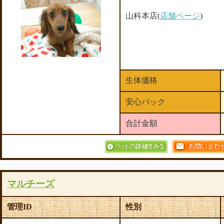
山科本店(
店舗ページ
)
生体価格
安心パック
合計金額
マルチーズ
管理ID
性別