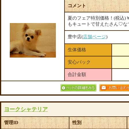
コメント
夏のフェア特別価格！(税込)￥1
もキュートで甘えたさん♡な
豊中店(
店舗ページ
)
生体価格
安心パック
合計金額
ヨークシャテリア
管理ID
性別