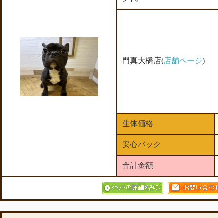
門真大橋店(
店舗ページ
)
生体価格
安心パック
合計金額