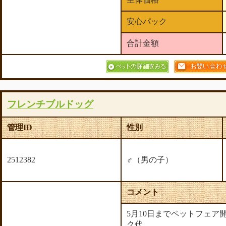
安心パック
合計金額
フレンチブルドッグ
管理ID
性別
2512382
♂（男の子）
コメント
5月10日までペットフェア開
ク代