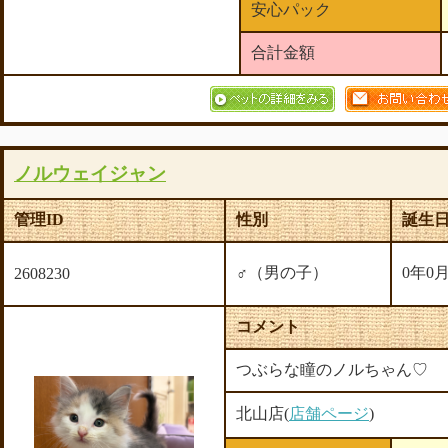
安心パック
合計金額
ノルウェイジャン
管理ID
性別
誕生
♂（男の子）
0年0
2608230
コメント
つぶらな瞳のノルちゃん♡
北山店(
店舗ページ
)