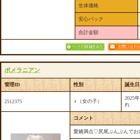
生体価格
安心パック
合計金額
ポメラニアン
管理ID
性別
誕生日
2025
♀（女の子）
2512375
れ
コメント
愛嬌満点♡尻尾ぶんぶんでお