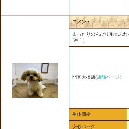
コメント
まったりのんびり系☆ふわっ
´艸｀)
門真大橋店(
店舗ページ
)
生体価格
安心パック