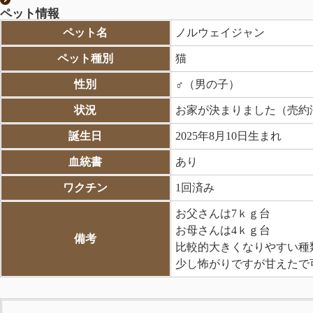
ペット情報
ペット名
ノルウェイジャン
ペット種別
猫
性別
♂（男の子）
状況
お家が決まりました（売約
誕生日
2025年8月10日生まれ
血統書
あり
ワクチン
1回済み
お父さんは7ｋｇ台
お母さんは4ｋｇ台
備考
比較的大きくなりやすい種
少し怖がりですが甘えたで