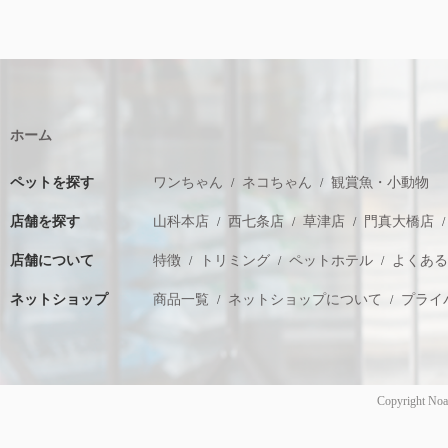
ホーム
ペットを探す
ワンちゃん
ネコちゃん
観賞魚・小動物
店舗を探す
山科本店
西七条店
草津店
門真大橋店
店舗について
特徴
トリミング
ペットホテル
よくあ
ネットショップ
商品一覧
ネットショップについて
プライ
Copyright Noa