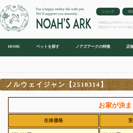
ショップ
商
100頭以上の中からベス
万全のアフターケアで安
HOME
ペットを探す
ノアズアークの特徴
店
ノルウェイジャン【2510314】
お家が決ま
生体価格