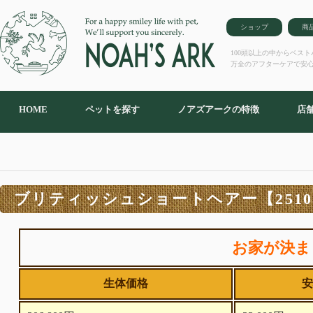
ショップ
商
100頭以上の中からベス
万全のアフターケアで安
HOME
ペットを探す
ノアズアークの特徴
店
ブリティッシュショートヘアー【25103
お家が決ま
生体価格