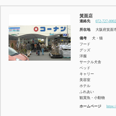
箕面店
連絡先
072-727-000
所在地
大阪府箕面市
備考
犬・猫
フード
グッズ
洋服
サークル犬舎
ベッド
キャリー
美容室
ホテル
ふれあい
観賞魚・小動物
ホームページ
https: