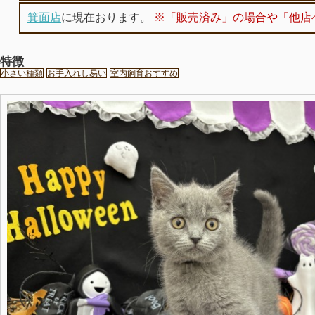
箕面店
に現在おります。
※「販売済み」の場合や「他店
特徴
小さい種類
お手入れし易い
室内飼育おすすめ