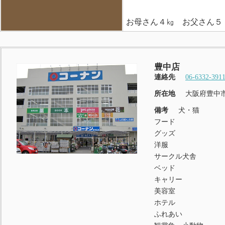
お母さん４㎏ お父さん５
豊中店
連絡先
06-6332-391
所在地
大阪府豊中市
備考
犬・猫
フード
グッズ
洋服
サークル犬舎
ベッド
キャリー
美容室
ホテル
ふれあい