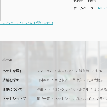
観賞魚・小動物
ホームページ
https:
このペットについてのお問い合わせ
ホーム
ペットを探す
ワンちゃん
ネコちゃん
観賞魚・小動物
店舗を探す
山科本店
西七条店
草津店
門真大橋店
店舗について
特徴
トリミング
ペットホテル
よくあ
ネットショップ
商品一覧
ネットショップについて
プライ