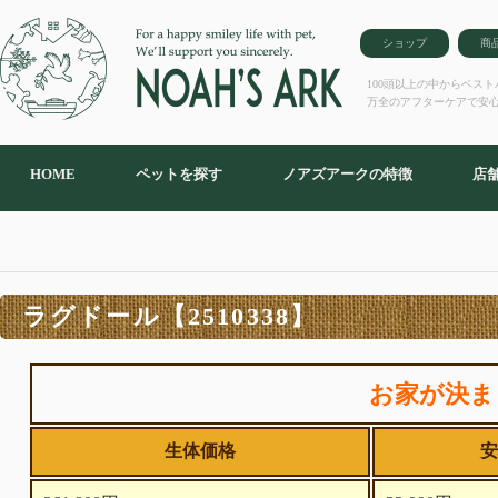
ショップ
商
100頭以上の中からベス
万全のアフターケアで安
HOME
ペットを探す
ノアズアークの特徴
店
ラグドール【2510338】
お家が決ま
生体価格