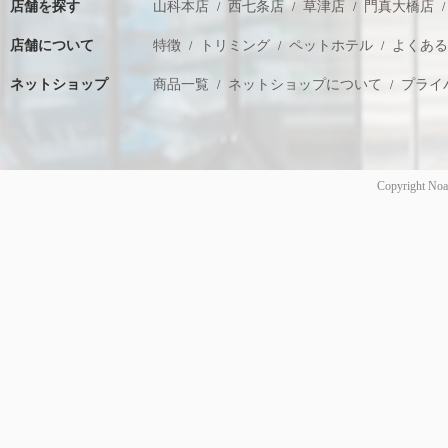
店舗を探す
山科本店
西七条店
草津店
門真大橋店
店舗について
特徴
トリミング
ペットホテル
よくあ
ネットショップ
商品一覧
ネットショップについて
プライ
Copyright Noa