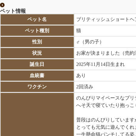
ペット情報
ペット名
ブリティッシュショートヘ
ペット種別
猫
性別
♂（男の子）
状況
お家が決まりました（売約
誕生日
2025年11月14日生まれ
血統書
あり
ワクチン
2回済み
のんびりマイペースなブリ
へそ天で寝ていたり抱っこもお
普段はのんびりしています
とっても元気に遊んでくれます(
一生懸命猫パンチしてる姿