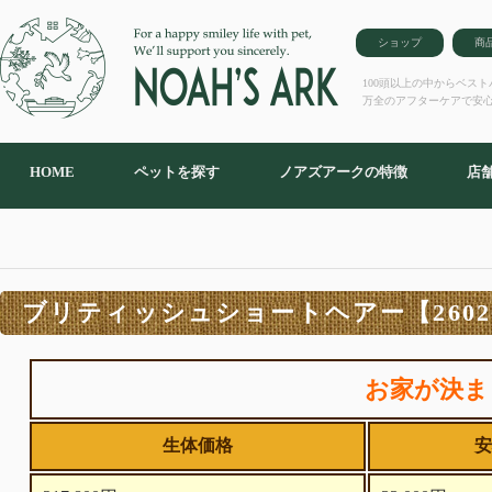
ショップ
商
100頭以上の中からベス
万全のアフターケアで安
HOME
ペットを探す
ノアズアークの特徴
店
ブリティッシュショートヘアー【26020
お家が決ま
生体価格