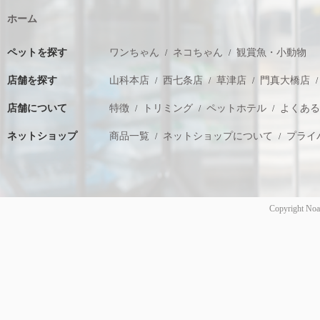
ホーム
ペットを探す
ワンちゃん
ネコちゃん
観賞魚・小動物
店舗を探す
山科本店
西七条店
草津店
門真大橋店
店舗について
特徴
トリミング
ペットホテル
よくあ
ネットショップ
商品一覧
ネットショップについて
プライ
Copyright Noa