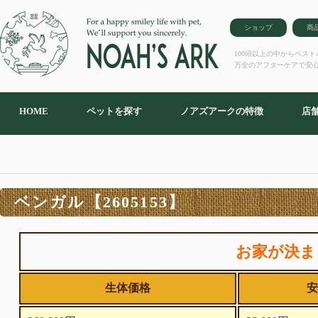
ショップ
商
100頭以上の中からベス
万全のアフターケアで安
HOME
ペットを探す
ノアズアークの特徴
店
ベンガル【2605153】
お家が決ま
生体価格