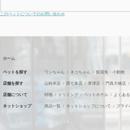
このペットについてのお問い合わせ
ホーム
ペットを探す
ワンちゃん
ネコちゃん
観賞魚・小動物
店舗を探す
山科本店
西七条店
草津店
門真大橋店
店舗について
特徴
トリミング
ペットホテル
よくあ
ネットショップ
商品一覧
ネットショップについて
プライ