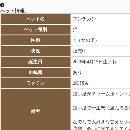
ペット情報
ペット名
マンチカン
ペット種別
猫
性別
♀（女の子）
状況
販売中
誕生日
2026年4月15日生まれ
血統書
あり
ワクチン
2回済み
短い足がチャームポイントの
短い足で一生懸命遊んでる
備考
なでなで大好きな甘えたさ
是非、会いに来てあげてください