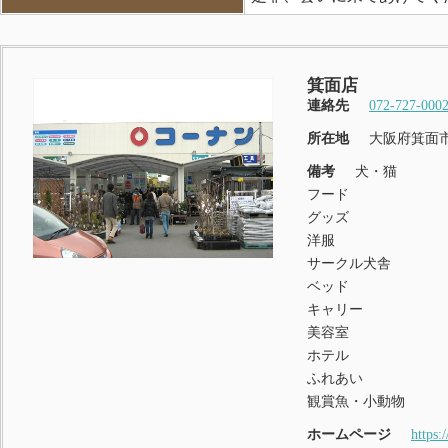
箕面店
連絡先
072-727-000
所在地
大阪府箕面市
備考
犬・猫
フード
グッズ
洋服
サークル犬舎
ベッド
キャリー
美容室
ホテル
ふれあい
観賞魚・小動物
ホームページ
https: