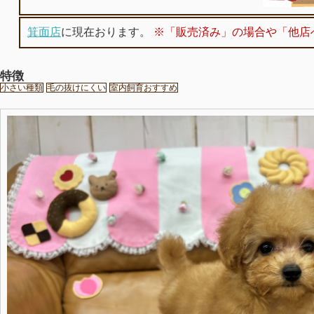
箕面店
に現在おります。
※「販売済み」の場合や「他店
特徴
小さい種類
毛の抜けにくい
室内飼育おすすめ