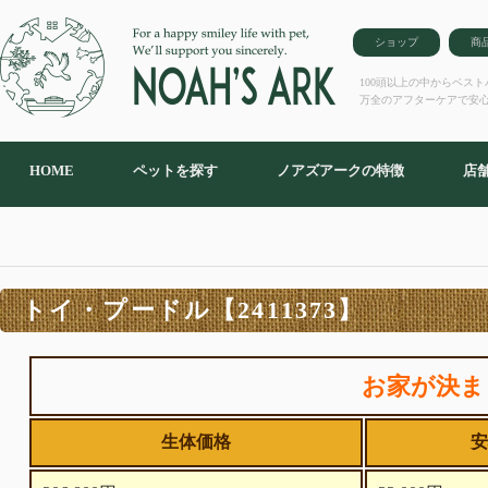
ショップ
商
100頭以上の中からベス
万全のアフターケアで安
HOME
ペットを探す
ノアズアークの特徴
店
トイ・プードル【2411373】
お家が決ま
生体価格