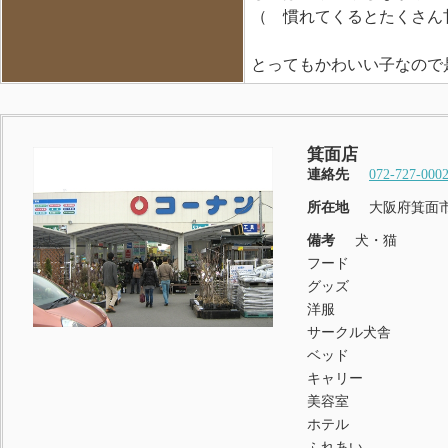
（ 慣れてくるとたくさん甘え
とってもかわいい子なので
箕面店
連絡先
072-727-000
所在地
大阪府箕面市
備考
犬・猫
フード
グッズ
洋服
サークル犬舎
ベッド
キャリー
美容室
ホテル
ふれあい