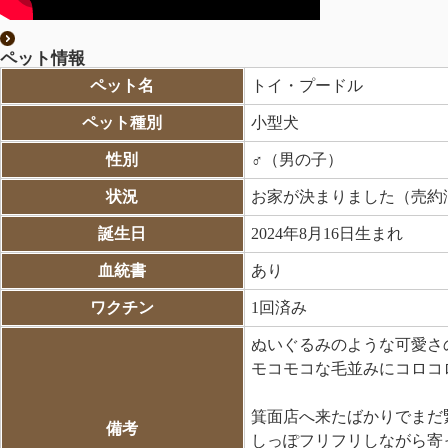
ペット情報
ペット名
トイ・プードル
ペット種別
小型犬
性別
♂（男の子）
状況
お家が決まりました（売約
誕生日
2024年8月16日生まれ
血統書
あり
ワクチン
1回済み
ぬいぐるみのような可愛さの
モコモコな毛並みにコロコロ
箕面店へ来たばかりでまだ
備考
しっぽフリフリしながら寄