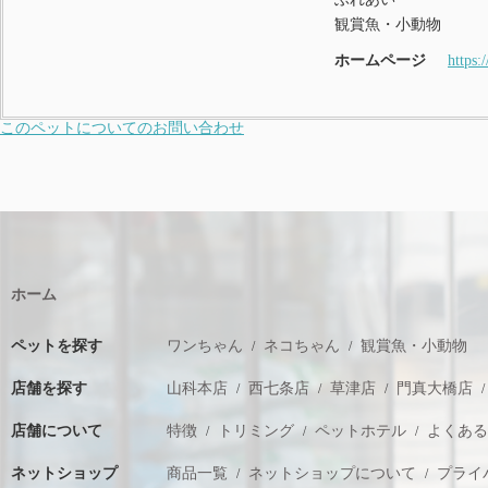
観賞魚・小動物
ホームページ
https:
このペットについてのお問い合わせ
ホーム
ペットを探す
ワンちゃん
ネコちゃん
観賞魚・小動物
店舗を探す
山科本店
西七条店
草津店
門真大橋店
店舗について
特徴
トリミング
ペットホテル
よくあ
ネットショップ
商品一覧
ネットショップについて
プライ