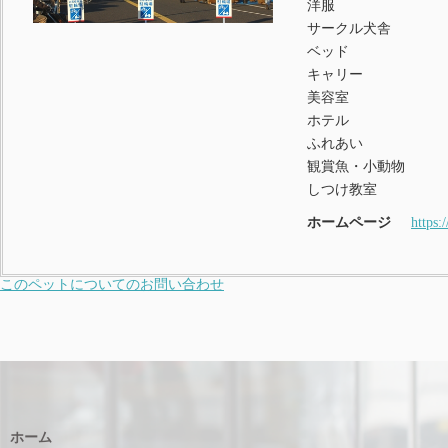
洋服
サークル犬舎
ベッド
キャリー
美容室
ホテル
ふれあい
観賞魚・小動物
しつけ教室
ホームページ
https:
このペットについてのお問い合わせ
ホーム