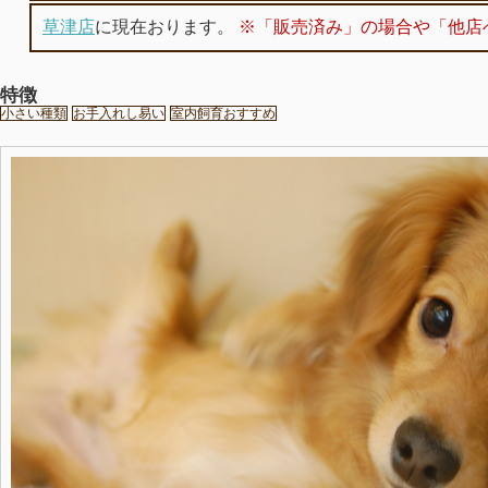
草津店
に現在おります。
※「販売済み」の場合や「他店
特徴
小さい種類
お手入れし易い
室内飼育おすすめ