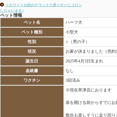
☆カワイイお顔のチワックス君☆すぐにゴロン
しちゃいます♪
ペット情報
ペット名
ハーフ犬
ペット種別
小型犬
性別
♂（男の子）
状況
お家が決まりました（売約
誕生日
2025年4月3日生まれ
血統書
なし
ワクチン
3回済み
※現在草津店におります
扉を開ける前からすでにお
散歩も楽しそうに走り回り