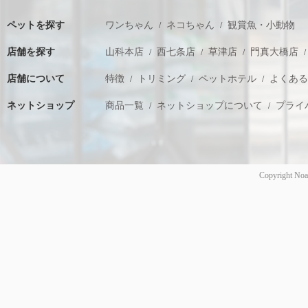
ペットを探す
ワンちゃん
ネコちゃん
観賞魚・小動物
店舗を探す
山科本店
西七条店
草津店
門真大橋店
店舗について
特徴
トリミング
ペットホテル
よくあ
ネットショップ
商品一覧
ネットショップについて
プライ
Copyright Noa