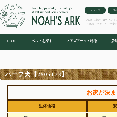
ショップ
商
100頭以上の中からベス
万全のアフターケアで安
HOME
ペットを探す
ノアズアークの特徴
店
ハーフ犬【2505173】
お家が決ま
生体価格