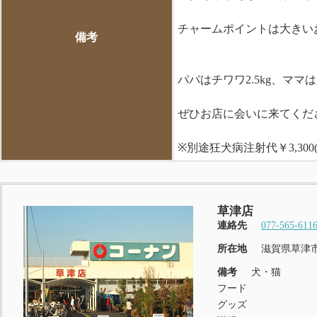
チャームポイントは大きいお耳(
備考
パパはチワワ2.5kg、ママ
ぜひお店に会いに来てください(
※別途狂犬病注射代￥3,30
草津店
連絡先
077-565-611
所在地
滋賀県草津市
備考
犬・猫
フード
グッズ