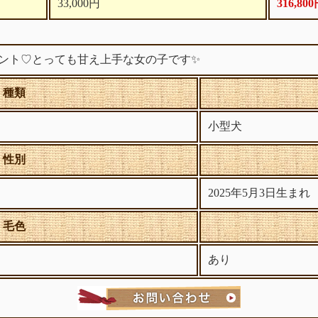
33,000円
316,80
ント♡とっても甘え上手な女の子です✨
種類
小型犬
性別
2025年5月3日生まれ
毛色
あり