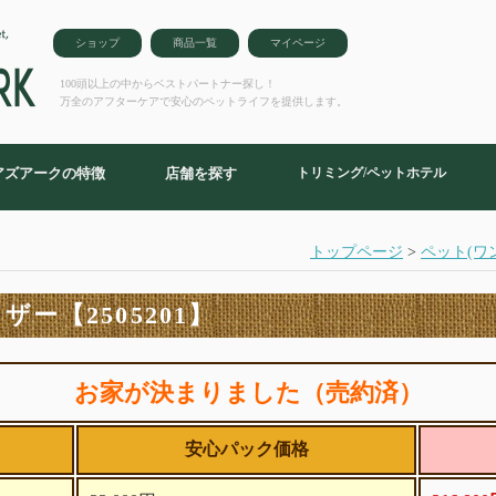
ショップ
商品一覧
マイページ
100頭以上の中からベストパートナー探し！
万全のアフターケアで安心のペットライフを提供します。
アズアークの特徴
店舗を探す
トリミング/ペットホテル
トップページ
>
ペット(ワ
ー【2505201】
お家が決まりました（売約済）
安心パック価格