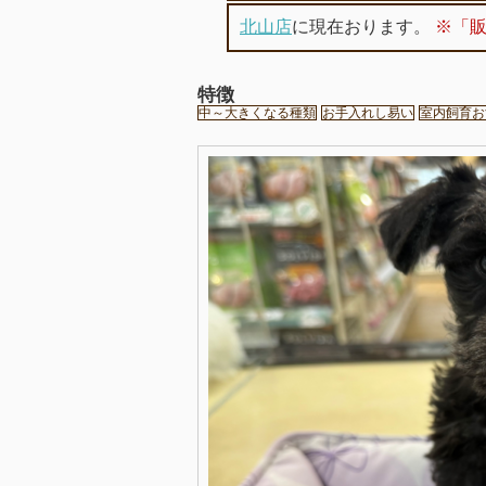
北山店
に現在おります。
※「
特徴
中～大きくなる種類
お手入れし易い
室内飼育お