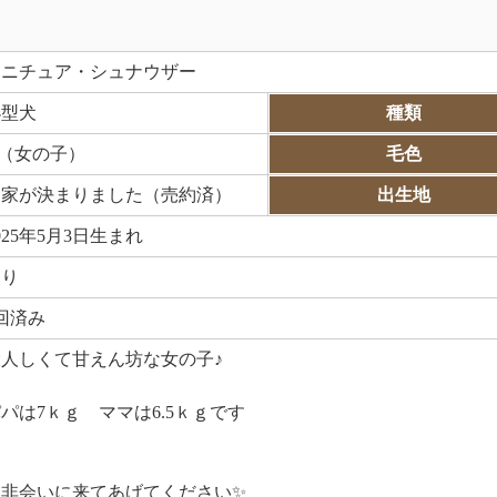
ミニチュア・シュナウザー
小型犬
種類
♀（女の子）
毛色
お家が決まりました（売約済）
出生地
025年5月3日生まれ
あり
回済み
大人しくて甘えん坊な女の子♪
パは7ｋｇ ママは6.5ｋｇです
是非会いに来てあげてください✨