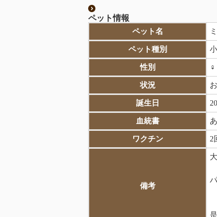
ペット情報
ペット名
ペット種別
性別
状況
誕生日
2
血統書
ワクチン
2
パ
備考