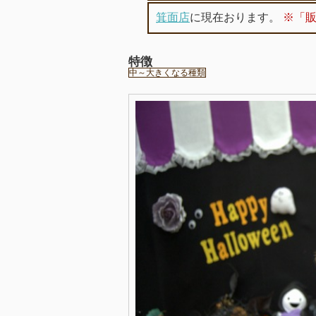
箕面店
に現在おります。
※「
特徴
中～大きくなる種類