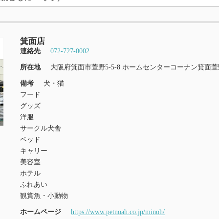
箕面店
連絡先
072-727-0002
所在地
大阪府箕面市萱野5-5-8 ホームセンターコーナン箕面
備考
犬・猫
フード
グッズ
洋服
サークル犬舎
ベッド
キャリー
美容室
ホテル
ふれあい
観賞魚・小動物
ホームページ
https://www.petnoah.co.jp/minoh/