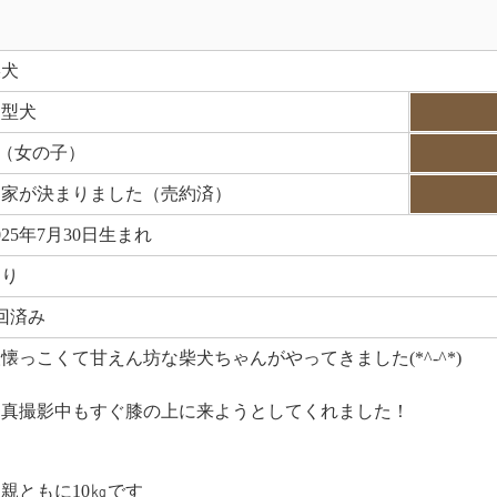
柴犬
中型犬
♀（女の子）
お家が決まりました（売約済）
025年7月30日生まれ
あり
回済み
懐っこくて甘えん坊な柴犬ちゃんがやってきました(*^-^*)
写真撮影中もすぐ膝の上に来ようとしてくれました！
親ともに10㎏です