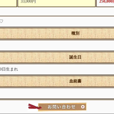
33,000円
250,80
♡
種別
誕生日
月30日生まれ
血統書