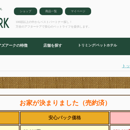
ショップ
商品一覧
マイページ
100頭以上の中からベストパートナー探し！
万全のアフターケアで安心のペットライフを提供します。
アズアークの特徴
店舗を探す
トリミング/ペットホテル
トッ
お家が決まりました（売約済）
安心パック価格