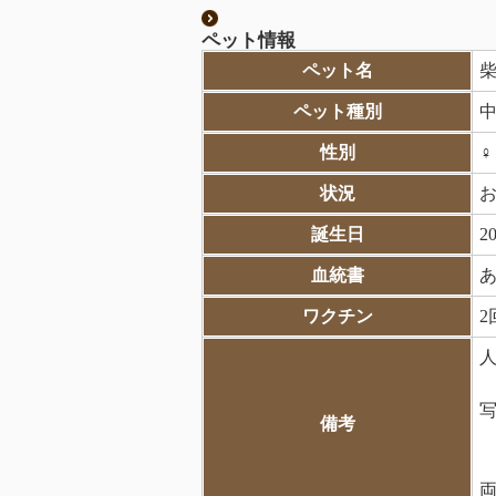
ペット情報
ペット名
ペット種別
性別
状況
誕生日
2
血統書
ワクチン
2
人
備考
両