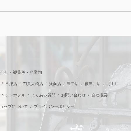
ゃん
観賞魚・小動物
草津店
門真大橋店
箕面店
豊中店
寝屋川店
北山店
ペットホテル
よくある質問
お問い合わせ
会社概要
ョップについて
プライバシーポリシー