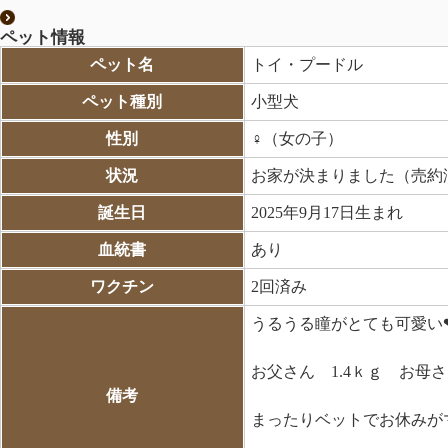
ペット情報
ペット名
トイ・プードル
ペット種別
小型犬
性別
♀（女の子）
状況
お家が決まりました（売約
誕生日
2025年9月17日生まれ
血統書
あり
ワクチン
2回済み
うるうる瞳がとても可愛い❤
お父さん 1.4ｋｇ お母
備考
まったりベットでお休みがマイ