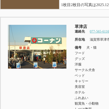
1枚目2枚目の写真は2025.1
草津店
連絡先
077-565-611
所在地
滋賀県草津市
備考
犬・猫
フード
グッズ
洋服
サークル犬舎
ベッド
キャリー
美容室
ホテル
ふれあい
観賞魚・小動物