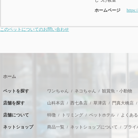
しつけ教室
ホームページ
https:
このペットについてのお問い合わせ
ホーム
ペットを探す
ワンちゃん
ネコちゃん
観賞魚・小動物
店舗を探す
山科本店
西七条店
草津店
門真大橋店
店舗について
特徴
トリミング
ペットホテル
よくあ
ネットショップ
商品一覧
ネットショップについて
プライ