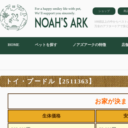
ショップ
商
100頭以上の中からベス
万全のアフターケアで安
HOME
ペットを探す
ノアズアークの特徴
店
トイ・プードル【2511363】
お家が決ま
生体価格