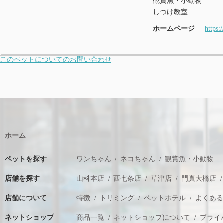
観賞魚・小動物
しつけ教室
ホームページ
https:
このペットについてのお問い合わせ
ホーム
ペットを探す
ワンちゃん
ネコちゃん
観賞魚・小動物
店舗を探す
山科本店
西七条店
草津店
門真大橋店
店舗について
特徴
トリミング
ペットホテル
よくあ
ネットショップ
商品一覧
ネットショップについて
プライ