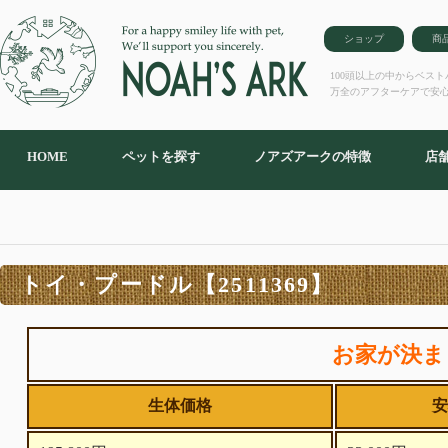
ショップ
商
100頭以上の中からベス
万全のアフターケアで安
HOME
ペットを探す
ノアズアークの特徴
店
トイ・プードル【2511369】
お家が決ま
生体価格