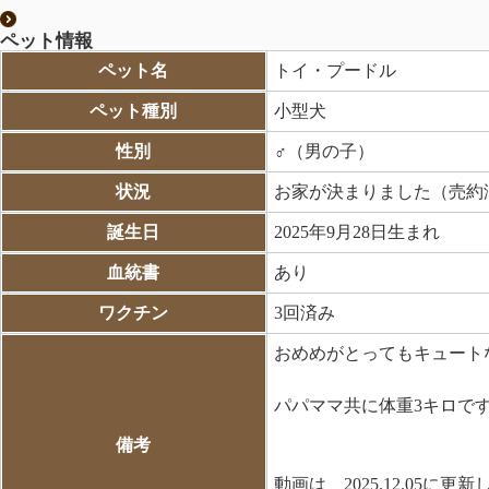
ペット情報
ペット名
トイ・プードル
ペット種別
小型犬
性別
♂（男の子）
状況
お家が決まりました（売約
誕生日
2025年9月28日生まれ
血統書
あり
ワクチン
3回済み
おめめがとってもキュートな
パパママ共に体重3キロで
備考
動画は 2025.12.05に更