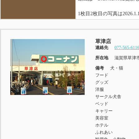
1枚目2枚目の写真は2026.
草津店
連絡先
077-565-611
所在地
滋賀県草津市
備考
犬・猫
フード
グッズ
洋服
サークル犬舎
ベッド
キャリー
美容室
ホテル
ふれあい