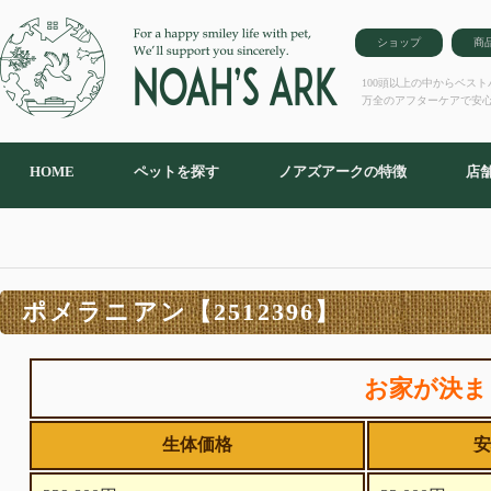
ショップ
商
100頭以上の中からベス
万全のアフターケアで安
HOME
ペットを探す
ノアズアークの特徴
店
ポメラニアン【2512396】
お家が決ま
生体価格