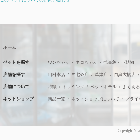
ホーム
ペットを探す
ワンちゃん
ネコちゃん
観賞魚・小動物
店舗を探す
山科本店
西七条店
草津店
門真大橋店
店舗について
特徴
トリミング
ペットホテル
よくあ
ネットショップ
商品一覧
ネットショップについて
プライ
Copyright Noa