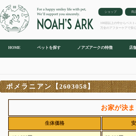
ショップ
商
100頭以上の中からベス
万全のアフターケアで安
HOME
ペットを探す
ノアズアークの特徴
店
ポメラニアン【2603058】
お家が決ま
生体価格