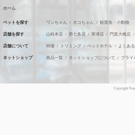
ホーム
ペットを探す
ワンちゃん
ネコちゃん
観賞魚・小動物
店舗を探す
山科本店
西七条店
草津店
門真大橋店
店舗について
特徴
トリミング
ペットホテル
よくあ
ネットショップ
商品一覧
ネットショップについて
プライ
Copyright Noa