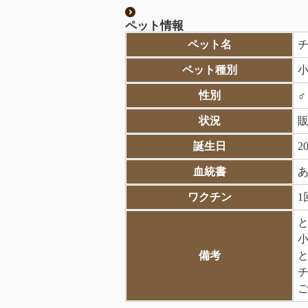
ペット情報
ペット名
ペット種別
性別
状況
誕生日
2
血統書
ワクチン
1
小
備考
ご