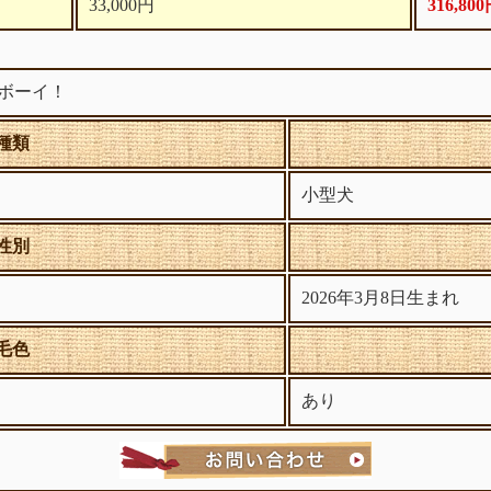
33,000円
316,80
ボーイ！
種類
小型犬
性別
2026年3月8日生まれ
毛色
あり