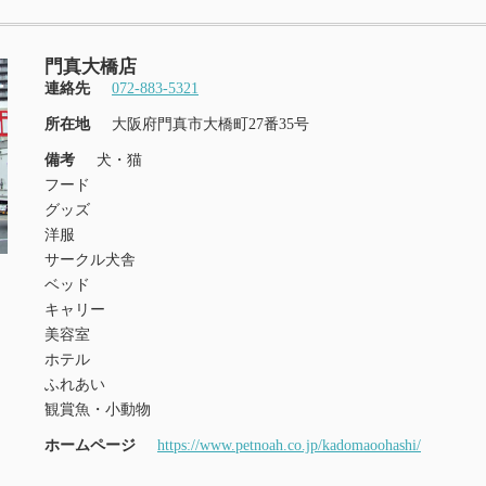
門真大橋店
連絡先
072-883-5321
所在地
大阪府門真市大橋町27番35号
備考
犬・猫
フード
グッズ
洋服
サークル犬舎
ベッド
キャリー
美容室
ホテル
ふれあい
観賞魚・小動物
ホームページ
https://www.petnoah.co.jp/kadomaoohashi/