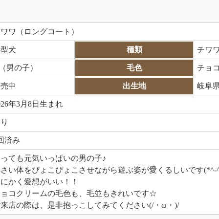
チワワ（ロングコート）
小型犬
種類
チワ
♂（男の子）
毛色
チョ
販売中
出生地
岐阜
026年3月8日生まれ
あり
回済み
とっても元気いっぱいの男の子♪
さい体をぴょこぴょこさせながら遊ぶ姿が愛くるしいです(*^-^
とにかく愛想がいい！！
チョコクリームの毛色も、毛並もきれいです☆
来店の際は、是非抱っこしてみてください(/・ω・)/