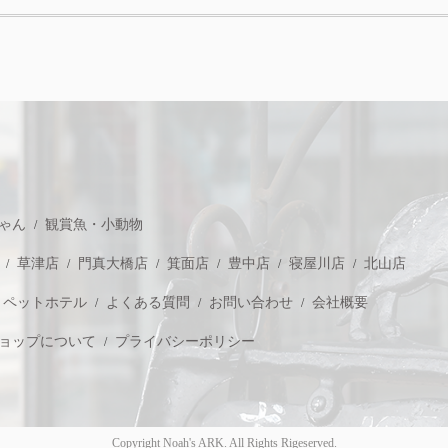
ゃん
観賞魚・小動物
草津店
門真大橋店
箕面店
豊中店
寝屋川店
北山店
ペットホテル
よくある質問
お問い合わせ
会社概要
ョップについて
プライバシーポリシー
Copyright Noah's ARK. All Rights Rigeserved.