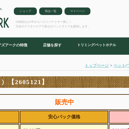
ショップ
商品一覧
マイページ
100頭以上の中からベストパートナー探し！
万全のアフターケアで安心のペットライフを提供します。
アズアークの特徴
店舗を探す
トリミング/ペットホテル
トップページ
>
ペット(
【2605121】
販売中
安心パック価格