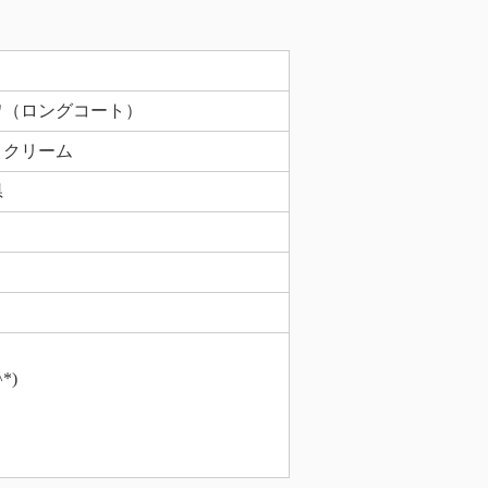
ワ（ロングコート）
コクリーム
県
*)