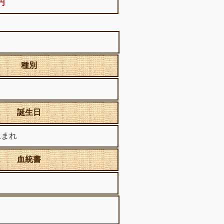
0円
種別
誕生日
生まれ
血統書