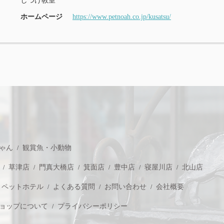
しつけ教室
ホームページ
https://www.petnoah.co.jp/kusatsu/
ゃん
観賞魚・小動物
草津店
門真大橋店
箕面店
豊中店
寝屋川店
北山店
ペットホテル
よくある質問
お問い合わせ
会社概要
ョップについて
プライバシーポリシー