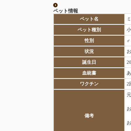
ペット情報
ペット名
ペット種別
性別
状況
誕生日
2
血統書
ワクチン
2
元
お
備考
お