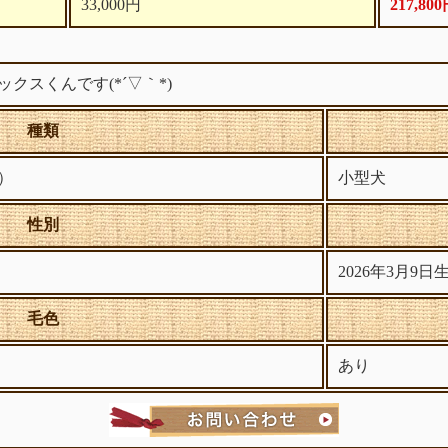
33,000円
217,80
クスくんです(*´▽｀*)
種類
）
小型犬
性別
2026年3月9日
毛色
あり