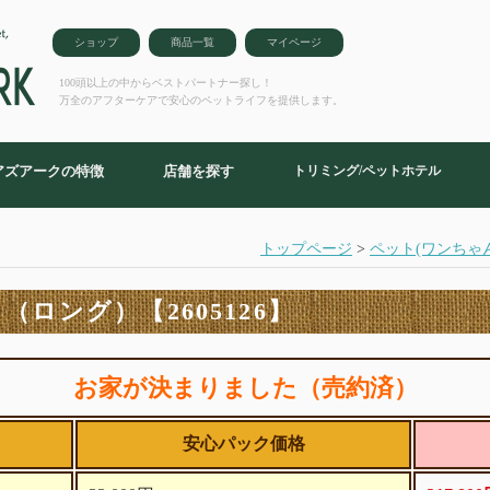
ショップ
商品一覧
マイページ
100頭以上の中からベストパートナー探し！
万全のアフターケアで安心のペットライフを提供します。
アズアークの特徴
店舗を探す
トリミング/ペットホテル
トップページ
>
ペット(ワンちゃ
ロング）【2605126】
お家が決まりました（売約済）
安心パック価格