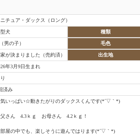
ミニチュア・ダックス（ロング）
小型犬
種類
♂（男の子）
毛色
お家が決まりました（売約済）
出生地
026年3月9日生まれ
あり
回済み
気いっぱい☆動きたがりのダックスくんです(*´▽｀*)
父さん 4.3ｋｇ お母さん 4.2ｋｇ！
部屋の中でも、楽しそうに遊んではります(*´▽｀*)