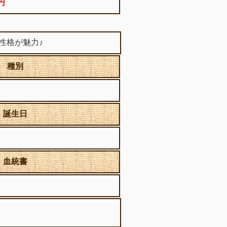
0円
性格が魅力♪
種別
誕生日
血統書