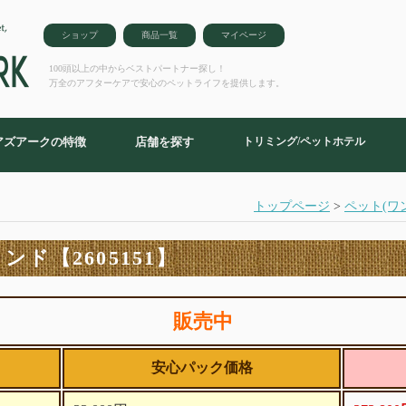
ショップ
商品一覧
マイページ
100頭以上の中からベストパートナー探し！
万全のアフターケアで安心のペットライフを提供します。
アズアークの特徴
店舗を探す
トリミング/ペットホテル
トップページ
>
ペット(ワ
ド【2605151】
販売中
安心パック価格