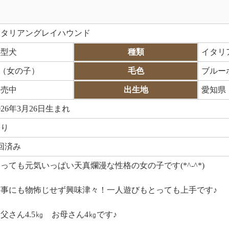
イタリアングレイハウンド
小型犬
種類
イタリ
♀（女の子）
毛色
ブルー
販売中
出生地
愛知県
026年3月26日生まれ
あり
回済み
っても元気いっぱい天真爛漫な性格の女の子です(*^-^*)
何事にも物怖じせず興味津々！一人遊びもとっても上手です♪
父さん4.5㎏ お母さん4㎏です♪