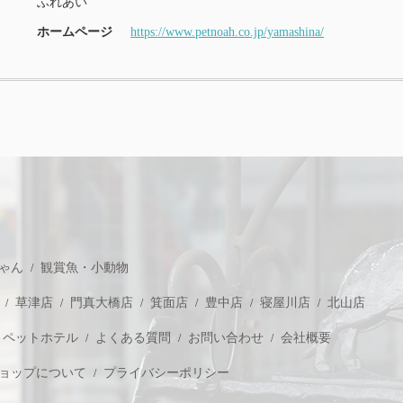
ふれあい
ホームページ
https://www.petnoah.co.jp/yamashina/
ゃん
観賞魚・小動物
草津店
門真大橋店
箕面店
豊中店
寝屋川店
北山店
ペットホテル
よくある質問
お問い合わせ
会社概要
ョップについて
プライバシーポリシー