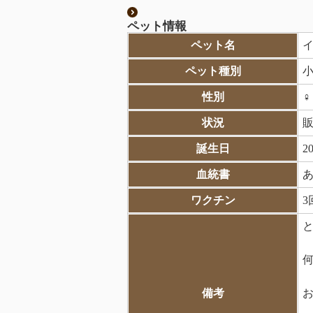
ペット情報
ペット名
ペット種別
性別
状況
誕生日
2
血統書
ワクチン
3
と
備考
お