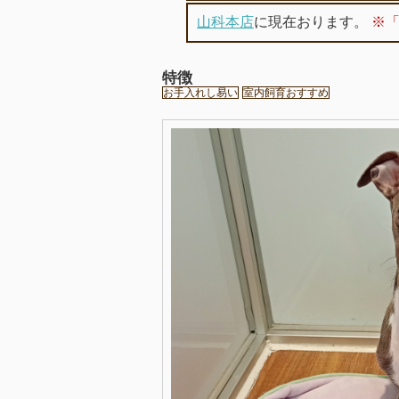
山科本店
に現在おります。
※
特徴
お手入れし易い
室内飼育おすすめ