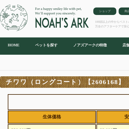
ショップ
商
100頭以上の中からベス
万全のアフターケアで安
HOME
ペットを探す
ノアズアークの特徴
店
チワワ（ロングコート）【2606168】
生体価格