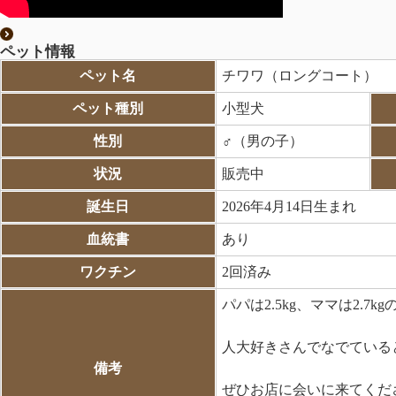
ペット情報
ペット名
チワワ（ロングコート）
ペット種別
小型犬
性別
♂（男の子）
状況
販売中
誕生日
2026年4月14日生まれ
血統書
あり
ワクチン
2回済み
パパは2.5kg、ママは2.7kg
人大好きさんでなでている
備考
ぜひお店に会いに来てくだ