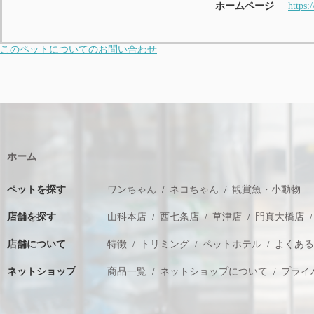
ホームページ
https:
このペットについてのお問い合わせ
ホーム
ペットを探す
ワンちゃん
ネコちゃん
観賞魚・小動物
店舗を探す
山科本店
西七条店
草津店
門真大橋店
店舗について
特徴
トリミング
ペットホテル
よくあ
ネットショップ
商品一覧
ネットショップについて
プライ