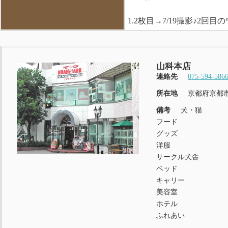
1.2枚目→7/19撮影♪2回目
山科本店
連絡先
075-594-586
所在地
京都府京都
備考
犬・猫
フード
グッズ
洋服
サークル犬舎
ベッド
キャリー
美容室
ホテル
ふれあい