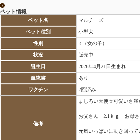
ペット情報
ペット名
マルチーズ
ペット種別
小型犬
性別
♀（女の子）
状況
販売中
誕生日
2026年4月21日生まれ
血統書
あり
ワクチン
2回済み
ましろい天使☆可愛いさ満点
お父さん 2.1ｋｇ お母さ
備考
元気いっぱいに動き回っていま