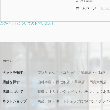
しつけ教室
ホームページ
https:
このペットについてのお問い合わせ
ホーム
ペットを探す
ワンちゃん
ネコちゃん
観賞魚・小動物
店舗を探す
山科本店
西七条店
草津店
門真大橋店
店舗について
特徴
トリミング
ペットホテル
よくあ
ネットショップ
商品一覧
ネットショップについて
プライ