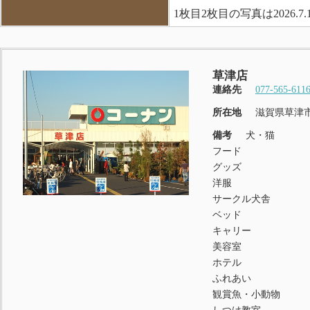
1枚目2枚目の写真は2026.
草津店
連絡先
077-565-611
所在地
滋賀県草津市
備考
犬・猫
フード
グッズ
洋服
サークル犬舎
ベッド
キャリー
美容室
ホテル
ふれあい
観賞魚・小動物