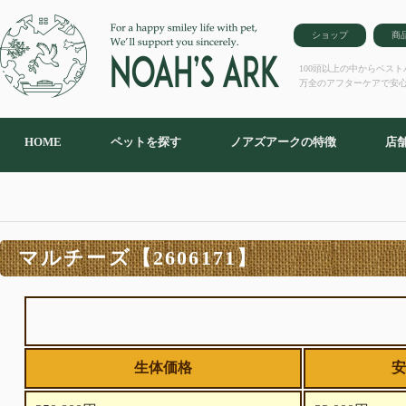
ショップ
商
100頭以上の中からベス
万全のアフターケアで安
HOME
ペットを探す
ノアズアークの特徴
店
マルチーズ【2606171】
生体価格