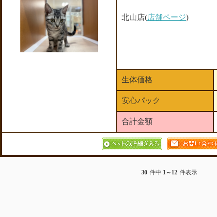
北山店(
店舗ページ
)
生体価格
安心パック
合計金額
30
件中
1～12
件表示