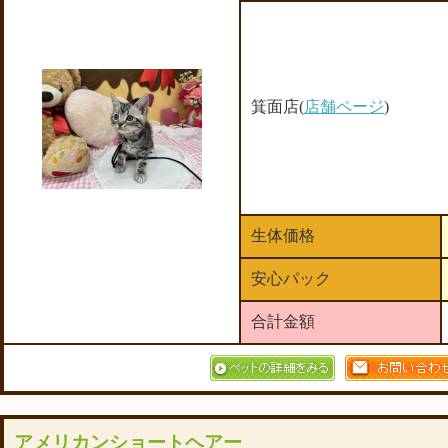
箕面店(
店舗ページ
)
生体価格
安心パック
合計金額
アメリカンショートヘアー