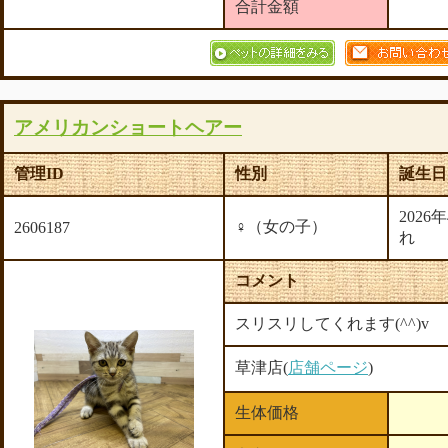
合計金額
アメリカンショートヘアー
管理ID
性別
誕生日
2026
♀（女の子）
2606187
れ
コメント
スリスリしてくれます(^^)v
草津店(
店舗ページ
)
生体価格