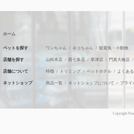
ホーム
ペットを探す
ワンちゃん
ネコちゃん
観賞魚・小動物
店舗を探す
山科本店
西七条店
草津店
門真大橋店
店舗について
特徴
トリミング
ペットホテル
よくあ
ネットショップ
商品一覧
ネットショップについて
プライ
Copyright Noa