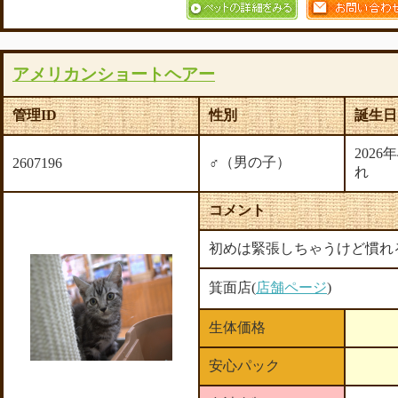
アメリカンショートヘアー
管理ID
性別
誕生日
2026
♂（男の子）
2607196
れ
コメント
初めは緊張しちゃうけど慣れ
箕面店(
店舗ページ
)
生体価格
安心パック