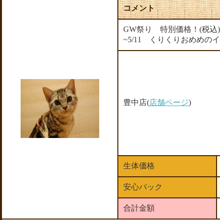
コメント
GW祭り 特別価格！(税込)
~5/11 くりくりおめめのイケ
豊中店(
店舗ページ
)
生体価格
安心パック
合計金額