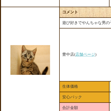
コメント
遊び好きでやんちゃな男の
豊中店(
店舗ページ
)
生体価格
安心パック
合計金額