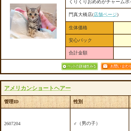
くりくりおめめがチャームポ
門真大橋店(
店舗ページ
)
生体価格
安心パック
合計金額
アメリカンショートヘアー
管理ID
性別
♂（男の子）
2607204