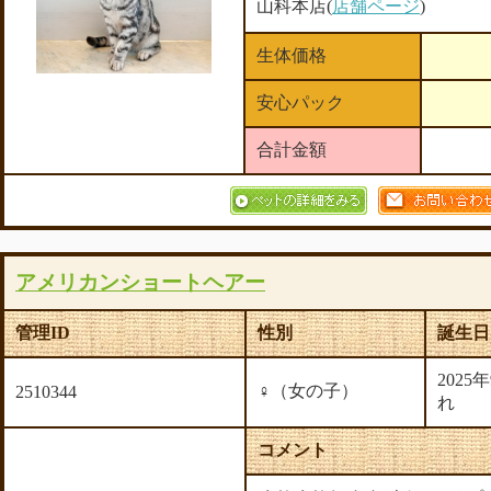
山科本店(
店舗ページ
)
生体価格
安心パック
合計金額
アメリカンショートヘアー
管理ID
性別
誕生日
2025
♀（女の子）
2510344
れ
コメント