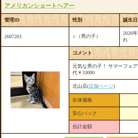
アメリカンショートヘアー
管理ID
性別
誕生日
2026
♂（男の子）
2607203
れ
コメント
元気な男の子！ サマーフェアー
代￥33000
北山店(
店舗ページ
)
生体価格
安心パック
合計金額