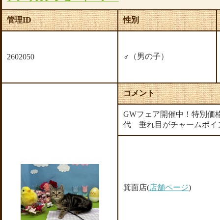
管理ID
性別
♂（男の子）
2602050
コメント
GWフェア開催中！特別価格￥
代 垂れ目がチャームポイ
箕面店(
店舗ページ
)