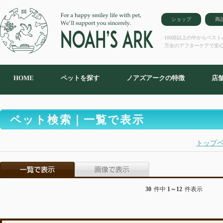
ショップ
商
100頭以上の中からベス
万全のアフターケアで安
HOME
ペットを探す
ノアズアークの特徴
店
ペット検索｜一覧で表示
トップ
30
件中
1～12
件表示