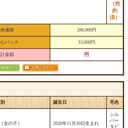
（売
約
済）
生体価格
288,000円
安心パック
33,000円
合計金額
円
性別
誕生日
毛色
シル
バー
♀（女の子）
2020年11月20日生まれ
タビ