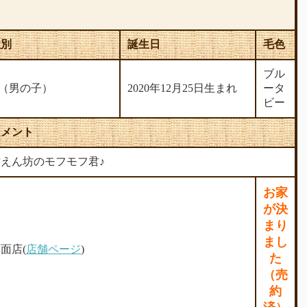
性別
誕生日
毛色
ブル
♂（男の子）
2020年12月25日生まれ
ータ
ビー
コメント
甘えん坊のモフモフ君♪
お家
が決
まり
まし
面店(
店舗ページ
)
た
（売
約