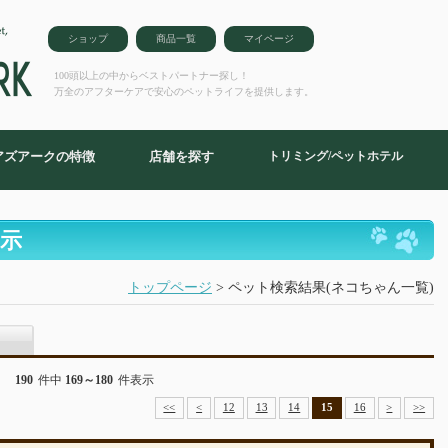
ショップ
商品一覧
マイページ
100頭以上の中からベストパートナー探し！
万全のアフターケアで安心のペットライフを提供します。
アズアークの特徴
店舗を探す
トリミング/ペットホテル
示
トップページ
> ペット検索結果(ネコちゃん一覧)
190
件中
169～180
件表示
<<
<
12
13
14
15
16
>
>>