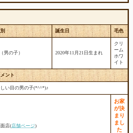
性別
誕生日
毛色
クリ
ーム
♂（男の子）
2020年11月21日生まれ
ホワ
イト
コメント
しい目の男の子(*^^*)♪
お家
が決
まり
まし
面店(
店舗ページ
)
た