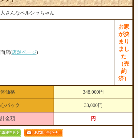
美人さんなペルシャちゃん
お家
が決
まり
まし
面店(
店舗ページ
)
た
（売
約
済）
生体価格
348,000円
安心パック
33,000円
合計金額
円