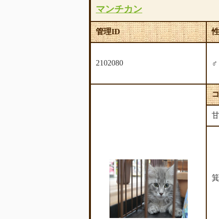
マンチカン
管理ID
2102080
箕