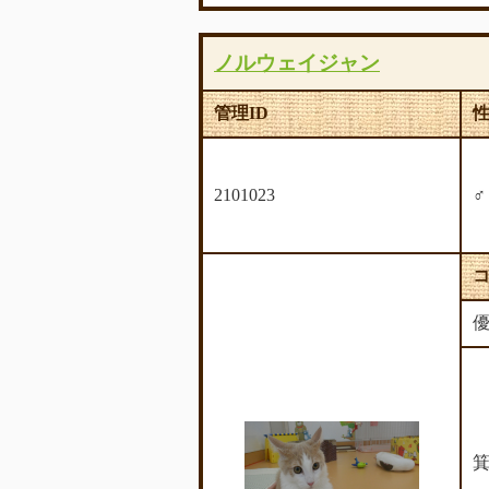
ノルウェイジャン
管理ID
2101023
優
箕