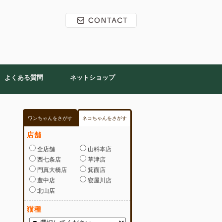
よくある質問
ネットショップ
ワンちゃんをさがす
ネコちゃんをさがす
店舗
全店舗
山科本店
西七条店
草津店
門真大橋店
箕面店
豊中店
寝屋川店
北山店
猫種