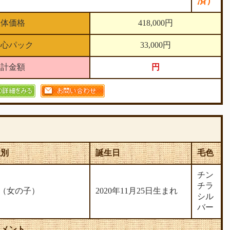
済）
生体価格
418,000円
安心パック
33,000円
合計金額
円
性別
誕生日
毛色
チン
チラ
♀（女の子）
2020年11月25日生まれ
シル
バー
コメント