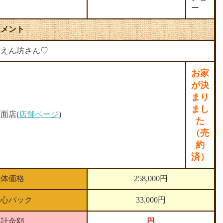
ー
コメント
甘えん坊さん♡
お家
が決
まり
まし
面店(
店舗ページ
)
た
（売
約
済）
生体価格
258,000円
安心パック
33,000円
合計金額
円