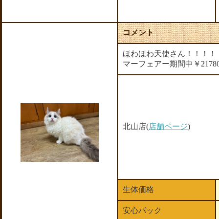
コメント
ほわほわ天使さん！！！！
マーフェアー期間中￥21780
北山店(
店舗ページ
)
生体価格
安心パック