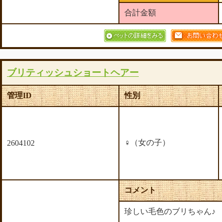
合計金額
ブリティッシュショートヘアー
管理ID
性別
♀（女の子）
2604102
コメント
珍しい毛色のブリちゃん♪