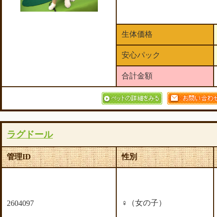
生体価格
安心パック
合計金額
ラグドール
管理ID
性別
♀（女の子）
2604097