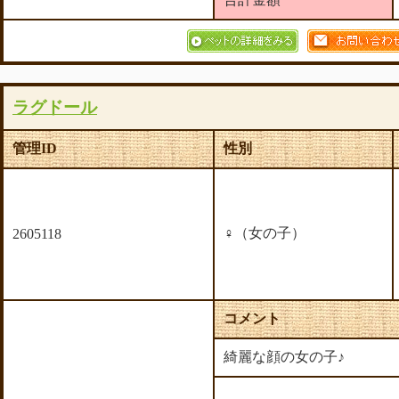
ラグドール
管理ID
性別
♀（女の子）
2605118
コメント
綺麗な顔の女の子♪